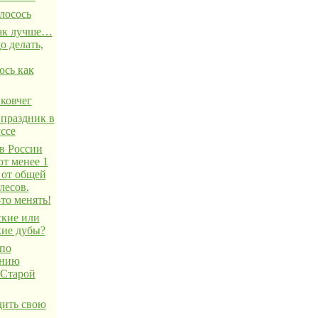
лосось
ак лучше…
о делать,
ось как
ковчег
праздник в
ссе
в России
ют менее 1
 от общей
лесов.
то менять!
ские или
кие дубы?
 по
ению
 Старой
дить свою