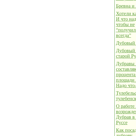
Бревна и 
Хотели к
И что над
чтобы не
“получил
всегда”
Дубовый 
Дубовый 
старой Ру
Дубравы 
составля
процента
площади 
Надо что-
Тулебель
тулебенс
О работе
возрожд
Дубрав в
Руссе
Как поса
дубраву