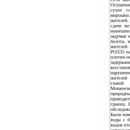
Осушенн
сухие г
морошки
жителей,
сдачи за
нынешний
задумав 
болота,
жителей.
РОЛЛ) на
плотин-п
задерж
восстан
нарушенн
жителей 
главой 
Мошенско
природны
проводить
границ. 
обследов
Были нам
воды с б
видов пт