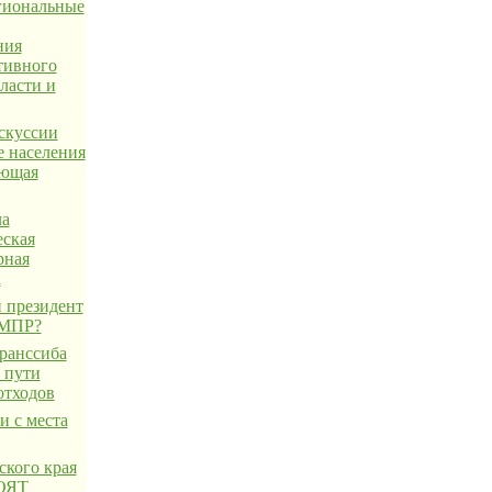
егиональные
ния
тивного
ласти и
скуссии
е населения
ающая
ла
еская
рная
а
 президент
 МПР?
ранссиба
 пути
отходов
и с места
ского края
 ОЯТ