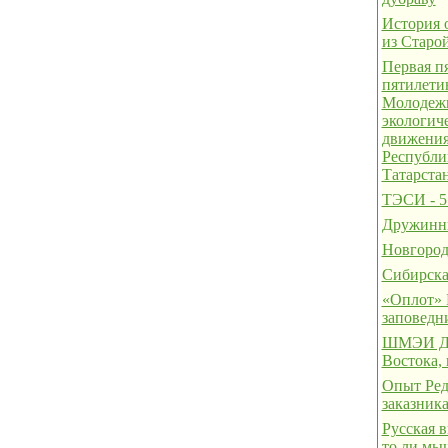
История 
из Старо
Первая пя
пятилет
Молодеж
экологич
движени
Республи
Татарста
ТЭСИ - 5 
Дружинн
Новгород
Сибирска
«Оплот» 
заповедн
ШМЭИ Да
Востока, 
Опыт Ред
заказник
Русская в
то ли мыш