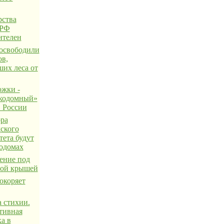
ства
 РФ
ителен
освободили
ов,
их леса от
жки -
кодомный»
в России
ра
ского
тета будут
кодомах
ение под
ной крышей
окоряет
 стихии.
тивная
а в