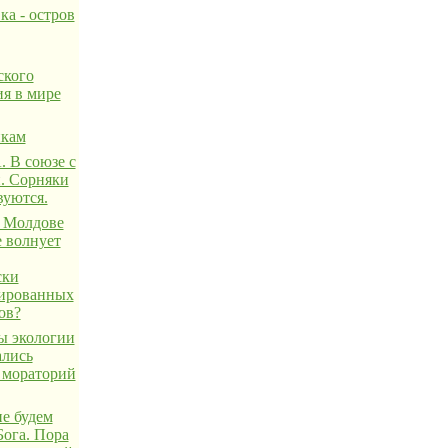
ка - остров
ского
ия в мире
икам
 В союзе с
. Сорняки
вуются.
 Молдове
е волнует
ски
ированных
ов?
 экологии
ались
 мораторий
не будем
Бога. Пора