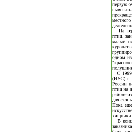
первую оч
вывози
прекраще
местного
деятельно
На те
птиц, за
малый по
куропатк
группиров
одном из
"красно
полушник
С 1999
(ИУС) в 
России н
птиц на и
районе оз
для скопы
Пока еще
искусств
хищники 
В конц
заказни
Сеть кан