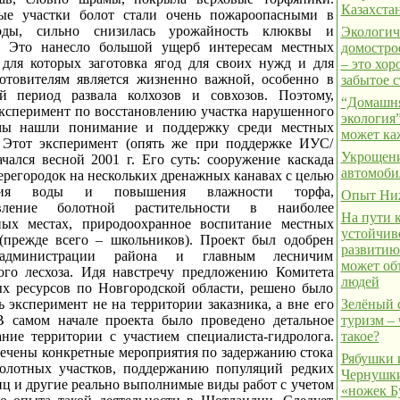
Казахста
ые участки болот стали очень пожароопасными в
оды, сильно снизилась урожайность клюквы и
Экологич
. Это нанесло большой ущерб интересам местных
домостро
 для которых заготовка ягод для своих нужд и для
– это хо
готовителям является жизненно важной, особенно в
забытое с
 период развала колхозов и совхозов. Поэтому,
“Домашн
эксперимент по восстановлению участка нарушенного
экология”
 мы нашли понимание и поддержку среди местных
может к
 Этот эксперимент (опять же при поддержке ИУС/
Укрощен
чался весной 2001 г. Его суть: сооружение каскада
автомоби
ерегородок на нескольких дренажных канавах с целью
ания воды и повышения влажности торфа,
Опыт Ни
овление болотной растительности в наиболее
На пути 
ых местах, природоохранное воспитание местных
устойчив
(прежде всего – школьников). Проект был одобрен
развитию
администрации района и главным лесничим
может об
го лесхоза. Идя навстречу предложению Комитета
людей
х ресурсов по Новгородской области, решено было
 эксперимент не на территории заказника, а вне его
Зелёный 
В самом начале проекта было проведено детальное
туризм – 
ание территории с участием специалиста-гидролога.
такое?
ечены конкретные мероприятия по задержанию стока
Рябушки 
олотных участков, поддержанию популяций редких
Чернушки
иц и другие реально выполнимые виды работ с учетом
«ножек Б