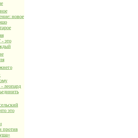
не
ное
ение: новое
рошо
тарое
яя
 - это
аждый
ие
ля
жнего
к
ому
 - леопард
ъединить
сельский
что это
и
 против
уша»