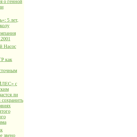
я о генной
ии
»: 5 лет,
школу
ампания
 2001
й Насос
Р как
сточным
ЛЕС» с
ским
астся ли
 сохранить
овиях
итого
ого
зма
ак
е звено