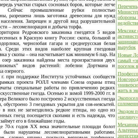
ередь участки старых сосновых боров, которые легче
Перечень
ть. Сейчас промышленные рубки полностью
Министер
ны, разрешена лишь заготовка древесины для нужд
обороны
 населения. Запрещен и другой вид разрушительной
недейств
сти – лесомелиорация и добыча торфа.
Мексике 
рритории Редровского заказника гнездятся 5 видов
активист
несенных в Красную книгу России: скопа, большой и
защищавш
дорлики, чернозобая гагара и среднерусская белая
вырубок
а. Среди этих видов наиболее крупная гнездовая
ка у скопы – она насчитывает как минимум 6 пар. На
Новые Ло
 озер заказника найдены места произрастания двух
самый «э
книжных" видов растений: лобелии Дортмана и
поселок 
а озерного.
Профессо
 г. при поддержке Института устойчивых сообществ
Новгород
рамках проекта РОЛЛ членами Союза охраны птиц
универси
ачаты специальные работы по привлечению редких
жить в э
скусственные гнезда. Осенью и зимой 1999-2000 гг. в
Экопосел
ера Великого было построено 2 искусственных гнезда
соломен
, обустроено 3 гнездовых укрытия для сов-неясытей.
 в них не загнездились редкие птицы, но одно из
Экодом п
енных гнезд посещается скопами и есть надежда, что
«целину»
займут его в ближайшие годы.
Механика
е 70-х годов XX века значительные площади болот
Альтерна
ка были нарушены лесомелиоративными работами.
энергетик
ав, словно шрамы, покрыла верховые торфяники.