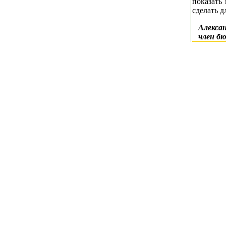
показать
сделать д
Алекса
член б