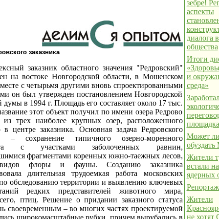
зебре! Р
аспекты
становле
конструк
диалога в
общества
овского заказника
Итоги ди
ексный заказник областного значения "Редровский"
«Здоровь
ен на востоке Новгородской области, в Мошенском
и окруж
Вместе с четырьмя другими вновь спроектированными
среда»
ами он был утвержден постановлением Новгородской
Заработа
 думы в 1994 г. Площадь его составляет около 17 тыс.
экологич
название этот объект получил по имени озера Редрово
перегово
 из трех наиболее крупных озер, расположенного
площадк
 в центре заказника. Основная задача Редровского
Может ли
ка – сохранение типичного озерно-моренного
обуздать
фта с участками заболоченных равнин,
шимися фрагментами коренных южно-таежных лесов,
Жители т
видов флоры и фауны. Созданию заказника
встали на
вовала длительная трудоемкая работа московских
ядерных 
 по обследованию территории и выявлению ключевых
Репортаж
итаний редких представителей животного мира,
Жители
сего, птиц. Решение о придании заказного статуса
Краснояр
нь своевременным – во многих частях проектируемой
не хотят
ись широкомасштабные рубки, причем вырубались в