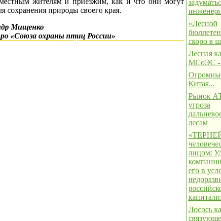
 местным жителям и приезжим, как и что они могут
задуматьс
ля сохранения природы своего края.
инженер
«Лесной
ндр Мищенко
бюллетень
юро «Союза охраны птиц России»
скоро в 
Лесная к
МСоЭС -
Огромны
Китая...
Рынок АТ
угроза
дальнево
лесам
«ТЕРНЕЙ
человече
лицом: Уд
компании
его в усл
недоразв
российск
капитали
Лосось к
связующе