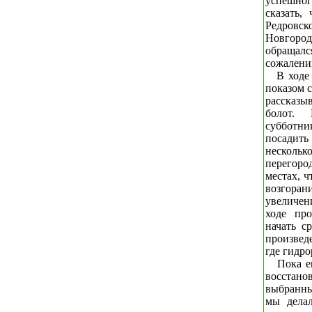
успешног
сказать,
Редровск
Новгоро
обращал
сожалени
В ходе
показом с
рассказы
болот. 
субботни
посадить
несколь
перегор
местах, ч
возгоран
увеличен
ходе про
начать с
произведе
где гидро
Пока е
восстано
выбранны
мы дела