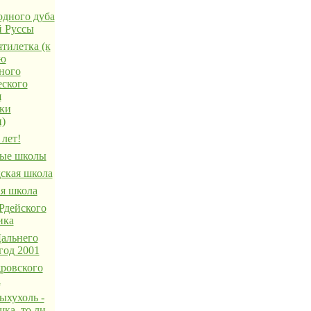
одного дуба
й Руссы
тилетка (к
ию
ного
еского
я
ки
н)
лет!
ые школы
ская школа
я школа
Рдейского
ика
льнего
год 2001
ровского
а
ыхухоль -
ка, то ли