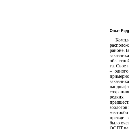
Опыт Редр
Компл
располож
районе. 
заказник
областной
га. Свое 
– одного
примерно
заказни
ландша
сохранив
редких 
предшест
зоологов
местооб
прежде в
было оче
ООПТ вел