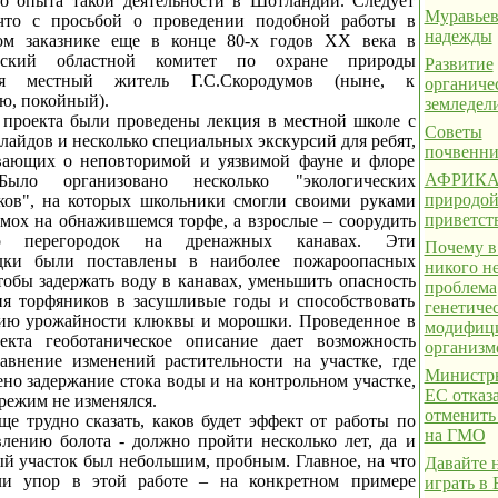
о опыта такой деятельности в Шотландии. Следует
Муравьев
 что с просьбой о проведении подобной работы в
надежды
ом заказнике еще в конце 80-х годов XX века в
дский областной комитет по охране природы
Развитие
ся местный житель Г.С.Скородумов (ныне, к
органиче
ю, покойный).
земледел
 проекта были проведены лекция в местной школе с
Советы
лайдов и несколько специальных экскурсий для ребят,
почвенн
вающих о неповторимой и уязвимой фауне и флоре
АФРИКА.
Было организовано несколько "экологических
природой
ков", на которых школьники смогли своими руками
приветст
 мох на обнажившемся торфе, а взрослые – соорудить
ко перегородок на дренажных канавах. Эти
Почему в
одки были поставлены в наиболее пожароопасных
никого н
тобы задержать воду в канавах, уменьшить опасность
проблема
ия торфяников в засушливые годы и способствовать
генетиче
ию урожайности клюквы и морошки. Проведенное в
модифиц
екта геоботаническое описание дает возможность
организм
равнение изменений растительности на участке, где
Министры
но задержание стока воды и на контрольном участке,
ЕС отказ
режим не изменялся.
отменить
ще трудно сказать, каков будет эффект от работы по
на ГМО
влению болота - должно пройти несколько лет, да и
й участок был небольшим, пробным. Главное, на что
Давайте 
ли упор в этой работе – на конкретном примере
играть в 