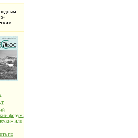
родным
о-
еским
:
ут
ий
кий форум:
ечки» или
ить по