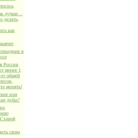
лосось
ак лучше…
о делать,
ось как
ковчег
праздник в
ссе
в России
ют менее 1
 от общей
лесов.
то менять!
ские или
кие дубы?
 по
ению
 Старой
дить свою