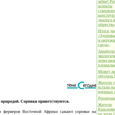
зебре! Р
аспекты
становле
конструк
диалога в
общества
Итоги ди
«Здоровь
и окруж
среда»
Заработа
экологич
перегово
площадк
Может ли
обуздать
Жители т
встали на
ядерных 
Репортаж
с природой. Сорняки приветствуются.
Жители
Краснояр
и фермеров Восточной Африки сажают сорняки на
не хотят