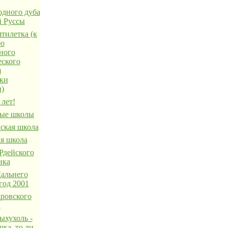
одного дуба
й Руссы
тилетка (к
ию
ного
еского
я
ки
н)
лет!
ые школы
ская школа
я школа
Рдейского
ика
льнего
год 2001
ровского
а
ыхухоль -
ка, то ли