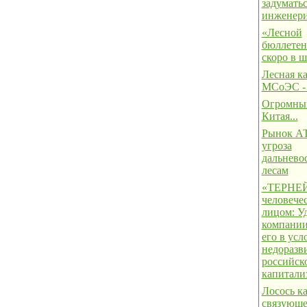
задуматьс
инженер
«Лесной
бюллетень
скоро в 
Лесная к
МСоЭС -
Огромны
Китая...
Рынок АТ
угроза
дальнево
лесам
«ТЕРНЕЙ
человече
лицом: Уд
компании
его в усл
недоразв
российск
капитали
Лосось к
связующе