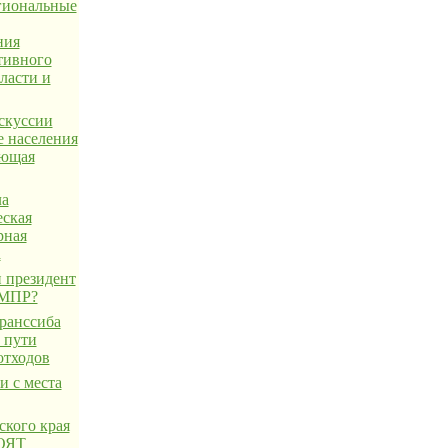
егиональные
ния
тивного
ласти и
скуссии
е населения
ающая
ла
еская
рная
а
 президент
 МПР?
ранссиба
 пути
отходов
и с места
ского края
 ОЯТ