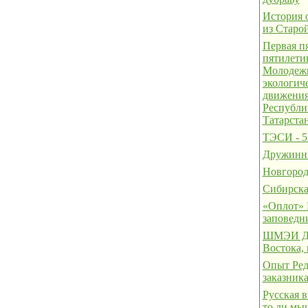
История 
из Старо
Первая пя
пятилет
Молодеж
экологич
движени
Республи
Татарста
ТЭСИ - 5 
Дружинн
Новгород
Сибирска
«Оплот» 
заповедн
ШМЭИ Да
Востока, 
Опыт Ред
заказник
Русская в
то ли мыш