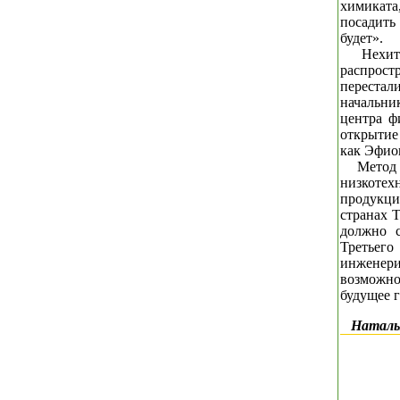
химиката,
посадить
будет».
Нехит
распрост
перестали
начальн
центра ф
открытие
как Эфиоп
Метод
низкоте
продукц
странах Т
должно 
Третьег
инженери
возможно
будущее 
Наталь