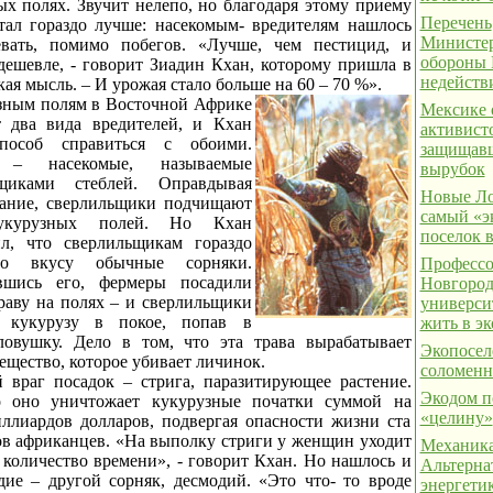
ых полях. Звучит нелепо, но благодаря этому приему
Перечень
тал гораздо лучше: насекомым- вредителям нашлось
Министер
вать, помимо побегов. «Лучше, чем пестицид, и
обороны
дешевле, - говорит Зиадин Кхан, которому пришла в
недейств
кая мысль. – И урожая стало больше на 60 – 70 %».
зным полям в Восточной Африке
Мексике 
 два вида вредителей, и Кхан
активист
пособ справиться с обоими.
защищавш
 – насекомые, называемые
вырубок
ьщиками стеблей. Оправдывая
Новые Ло
вание, сверлильщики подчищают
самый «э
укурузных полей. Но Кхан
поселок 
л, что сверлильщикам гораздо
о вкусу обычные сорняки.
Профессо
вшись его, фермеры посадили
Новгород
раву на полях – и сверлильщики
универси
и кукурузу в покое, попав в
жить в э
овушку. Дело в том, что эта трава вырабатывает
Экопосел
ещество, которое убивает личинок.
соломен
 враг посадок – стрига, паразитирующее растение.
Экодом п
о оно уничтожает кукурузные початки суммой на
«целину»
иллиардов долларов, подвергая опасности жизни ста
в африканцев. «На выполку стриги у женщин уходит
Механика
 количество времени», - говорит Кхан. Но нашлось и
Альтерна
дие – другой сорняк, десмодий. «Это что- то вроде
энергетик