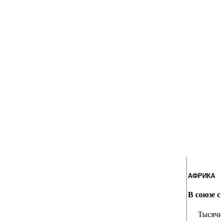
АФРИКА
В союзе 
Тысяч