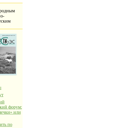
родным
о-
еским
:
ут
ий
кий форум:
ечки» или
ить по