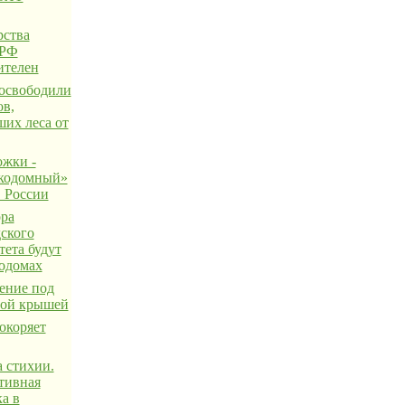
ства
 РФ
ителен
освободили
ов,
их леса от
жки -
кодомный»
в России
ра
ского
тета будут
кодомах
ение под
ной крышей
окоряет
 стихии.
тивная
а в