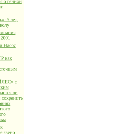
я о генной
ии
»: 5 лет,
школу
ампания
 2001
й Насос
Р как
сточным
ЛЕС» с
ским
астся ли
 сохранить
овиях
итого
ого
зма
ак
е звено