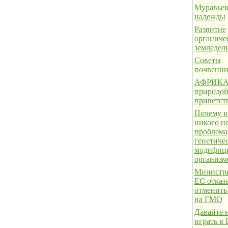
Муравьев
надежды
Развитие
органиче
земледел
Советы
почвенн
АФРИКА.
природой
приветст
Почему в
никого н
проблема
генетиче
модифиц
организм
Министры
ЕС отказ
отменить
на ГМО
Давайте 
играть в 