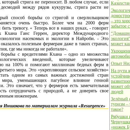
 который стрига не переносит. В любом случае, если
Казахста
 десмодий между рядов кукурузы, стрига расти не
Экологич
домостро
рый способ борьбы со стригой и сверлильщиком
– это хо
раняется очень быстро. Более чем на 2000 ферм
забытое с
 бить тревогу. « Теперь все в наших руках, - говорит
ик Кхана Ганс Геррен, директор Международного
“Домашн
изиологии насекомых и экологии в Найроби. - Это
экология”
 оказалось полезным фермерам даже в таких странах,
может к
ия, где мы никогда не работали».
Укрощен
 борьбы с вредителями Кхана – одно из множества
автомоби
хнологических введений, которые увеличивают
Опыт Ни
ию на 100% и помогают миллионам бедных ферм в
ретьего мира. Это «укрепляющее сельское хозяйство»
На пути 
стать одним из самых важных достижений стран
устойчив
о мира, уменьшающих пагубное влияние генной
развитию
и. Это означает, что у фермеров есть замечательная
может об
сть сотрудничать с природой, а не доверять свое
людей
генным инженерам.
Зелёный 
туризм – 
я Иншакова по материалам журнала «Resurgence»
такое?
Рябушки 
Чернушки
«ножек Б