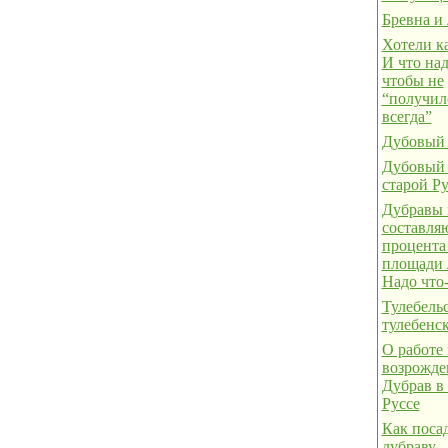
Бревна и 
Хотели к
И что над
чтобы не
“получил
всегда”
Дубовый 
Дубовый 
старой Ру
Дубравы 
составля
процента
площади 
Надо что-
Тулебель
тулебенс
О работе
возрожд
Дубрав в
Руссе
Как поса
дубраву