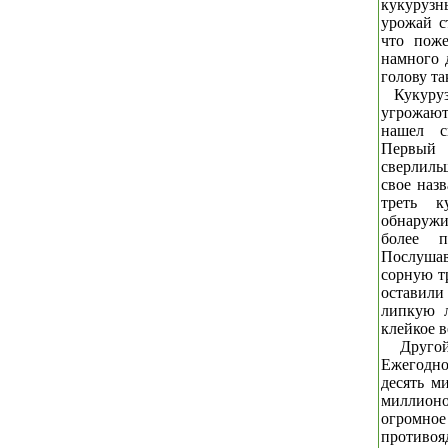
кукурузн
урожай с
что поже
намного 
голову та
Кукуру
угрожают
нашел с
Первый
сверлил
свое наз
треть к
обнаружи
более п
Послуша
сорную т
оставил
липкую л
клейкое в
Другой
Ежегодн
десять м
миллионо
огромное
противоя