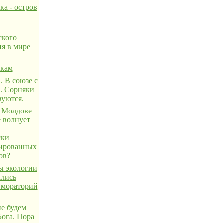
ка - остров
ского
ия в мире
икам
 В союзе с
. Сорняки
вуются.
 Молдове
е волнует
ски
ированных
ов?
 экологии
ались
 мораторий
не будем
Бога. Пора