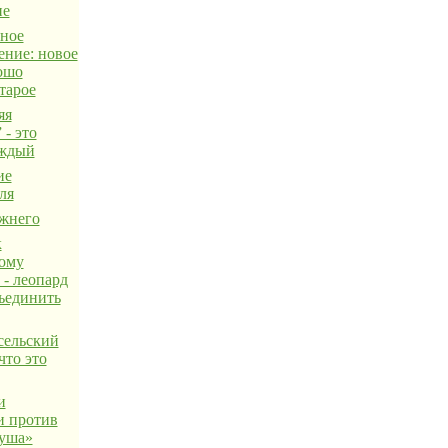
не
ное
ение: новое
рошо
тарое
яя
 - это
аждый
ие
ля
жнего
к
ому
 - леопард
ъединить
сельский
что это
и
 против
уша»