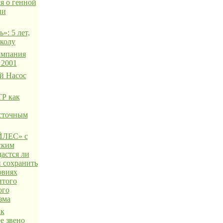
я о генной
ии
»: 5 лет,
школу
ампания
 2001
й Насос
Р как
сточным
ЛЕС» с
ским
астся ли
 сохранить
овиях
итого
ого
зма
ак
е звено