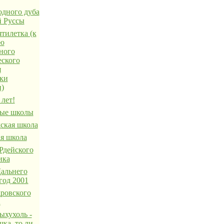
одного дуба
й Руссы
тилетка (к
ию
ного
еского
я
ки
н)
лет!
ые школы
ская школа
я школа
Рдейского
ика
льнего
год 2001
ровского
а
ыхухоль -
ка, то ли