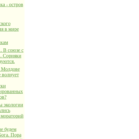
ка - остров
ского
ия в мире
икам
 В союзе с
. Сорняки
вуются.
 Молдове
е волнует
ски
ированных
ов?
 экологии
ались
 мораторий
не будем
Бога. Пора