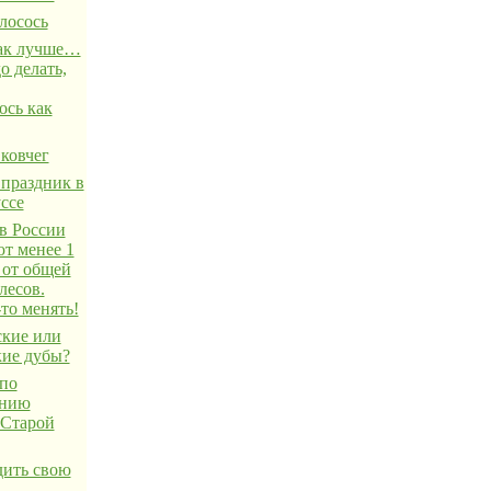
лосось
ак лучше…
о делать,
ось как
ковчег
праздник в
ссе
в России
ют менее 1
 от общей
лесов.
то менять!
ские или
кие дубы?
 по
ению
 Старой
дить свою