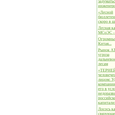
задуматьс
инженер
«Лесной
бюллетень
скоро в 
Лесная к
МСоЭС -
Огромны
Китая...
Рынок АТ
угроза
дальнево
лесам
«ТЕРНЕЙ
человече
лицом: Уд
компании
его в усл
недоразв
российск
капитали
Лосось к
связующе