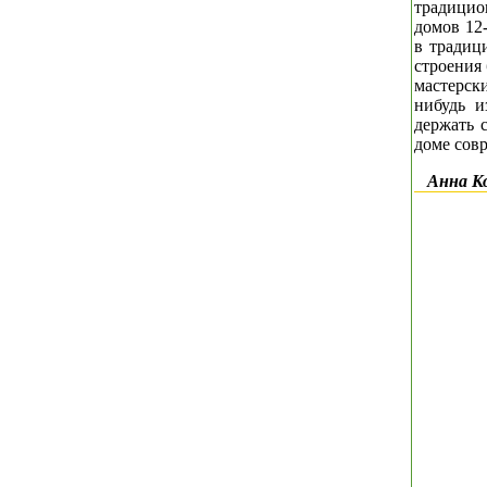
традицио
домов 12-
в традиц
строения
мастерски
нибудь и
держать с
доме сов
Анна К