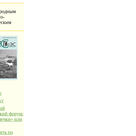
родным
о-
еским
:
ут
ий
кий форум:
ечки» или
ить по