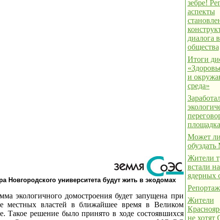
зебре! Р
аспекты
становле
конструк
диалога в
общества
Итоги ди
«Здоровь
и окруж
среда»
Заработа
экологич
перегово
площадк
Может ли
обуздать
Жители т
встали на
ядерных 
а Новгородского университета будут жить в экодомах
Репортаж
мма экологичного домостроения будет запущена при
Жители
е местных властей в ближайшее время в Великом
Краснояр
е. Такое решение было принято в ходе состоявшихся
не хотят