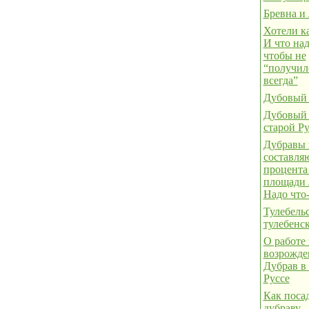
Бревна и 
Хотели к
И что над
чтобы не
“получил
всегда”
Дубовый 
Дубовый 
старой Ру
Дубравы 
составля
процента
площади 
Надо что-
Тулебель
тулебенс
О работе
возрожд
Дубрав в
Руссе
Как поса
дубраву