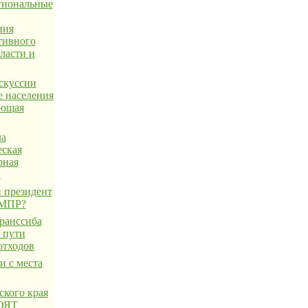
егиональные
ния
тивного
ласти и
скуссии
е населения
ающая
ла
еская
рная
а
 президент
 МПР?
ранссиба
 пути
отходов
и с места
ского края
 ОЯТ