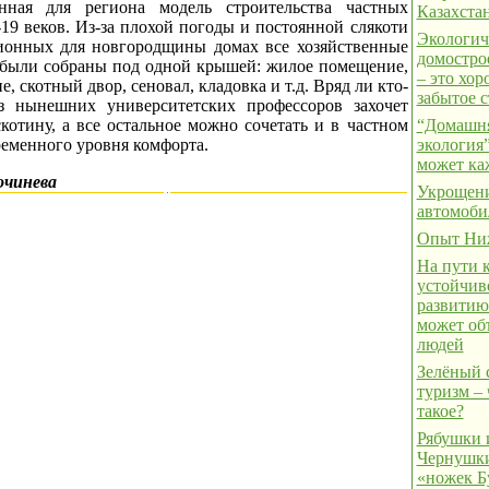
нная для региона модель строительства частных
Казахста
19 веков. Из-за плохой погоды и постоянной слякоти
Экологич
ионных для новгородщины домах все хозяйственные
домостро
 были собраны под одной крышей: жилое помещение,
– это хо
е, скотный двор, сеновал, кладовка и т.д. Вряд ли кто-
забытое с
з нынешних университетских профессоров захочет
котину, а все остальное можно сочетать и в частном
“Домашн
ременного уровня комфорта.
экология”
может к
очинева
Укрощен
автомоби
Опыт Ни
На пути 
устойчив
развитию
может об
людей
Зелёный 
туризм – 
такое?
Рябушки 
Чернушки
«ножек Б