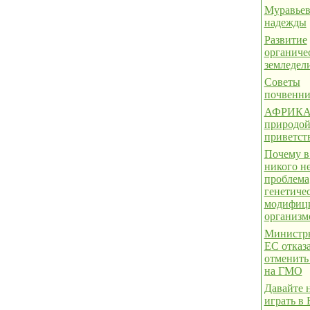
Муравьев
надежды
Развитие
органиче
земледел
Советы
почвенн
АФРИКА.
природой
приветст
Почему в
никого н
проблема
генетиче
модифиц
организм
Министры
ЕС отказ
отменить
на ГМО
Давайте 
играть в 