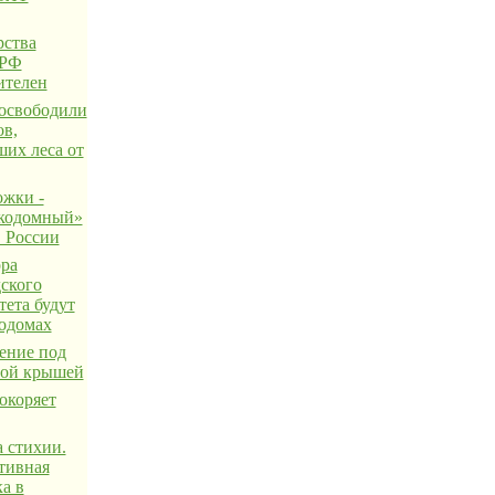
ства
 РФ
ителен
освободили
ов,
их леса от
жки -
кодомный»
в России
ра
ского
тета будут
кодомах
ение под
ной крышей
окоряет
 стихии.
тивная
а в