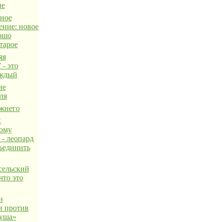
не
ное
ение: новое
рошо
тарое
яя
 - это
аждый
ие
ля
жнего
к
ому
 - леопард
ъединить
сельский
что это
и
 против
уша»