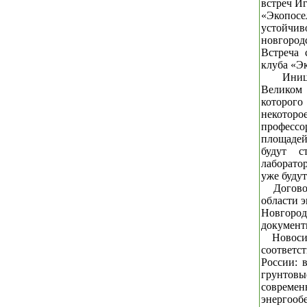
встреч И
«Экопос
устойчив
новгород
Встреча 
клуба «Э
Иниц
Великом
которого
некотор
профессо
площадей
будут с
лаборатор
уже буду
Догово
области 
Новгоро
документы
Новоси
соответс
России: 
грунтовые
современ
энергоо