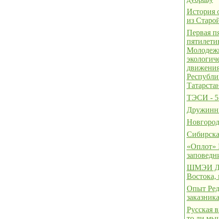
История 
из Старо
Первая пя
пятилет
Молодеж
экологич
движени
Республи
Татарста
ТЭСИ - 5 
Дружинн
Новгород
Сибирска
«Оплот» 
заповедн
ШМЭИ Да
Востока, 
Опыт Ред
заказник
Русская в
то ли мыш