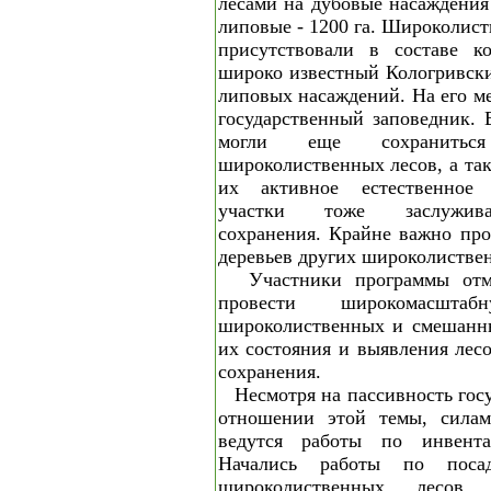
лесами на дубовые насаждения 
липовые - 1200 га. Широколис
присутствовали в составе ко
широко известный Кологривски
липовых насаждений. На его ме
государственный заповедник. 
могли еще сохранитьс
широколиственных лесов, а так
их активное естественное 
участки тоже заслужива
сохранения. Крайне важно про
деревьев других широколистве
Участники программы отм
провести широкомасштаб
широколиственных и смешанны
их состояния и выявления лес
сохранения.
Несмотря на пассивность гос
отношении этой темы, силам
ведутся работы по инвента
Начались работы по поса
широколиственных лесов