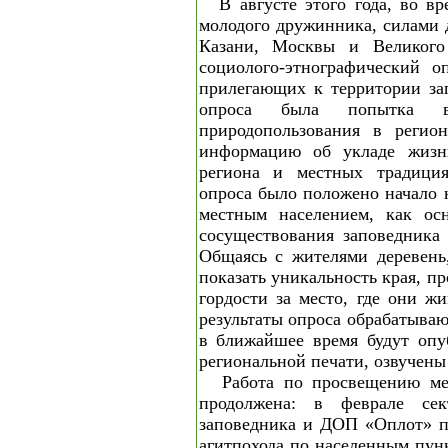
В августе этого года, во в
молодого дружинника, силами 
Казани, Москвы и Великого
социолого-этнографический о
прилегающих к территории за
опроса была попытка во
природопользования в регио
информацию об укладе жизни
региона и местных традиция
опроса было положено начало 
местным населением, как ос
сосуществования заповедника 
Общаясь с жителями деревень
показать уникальность края, п
гордости за место, где они ж
результаты опроса обрабатыва
в ближайшее время будут опу
региональной печати, озвучены
Работа по просвещению ме
продолжена: в феврале сек
заповедника и ДОП «Оплот» п
агитпохода по населенным пун