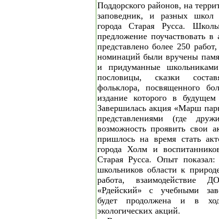
Поддорского районов, на терри
заповедник, и разных школ 
города Старая Русса. Школь
предложение поучаствовать в 
представлено более 250 работ
номинаций были вручены памя
и придуманные школьниками 
пословицы, сказки соста
фольклора, посвященного бол
издание которого в будущем 
Завершилась акция «Марш пар
представлениями (где дружи
возможность проявить свои а
пришлось на время стать акт
города Холм и воспитанников
Старая Русса. Опыт показал:
школьников области к природе
работа, взаимодействие
«Рдейский» с учебными заве
будет продолжена и в ход
экологических акций.