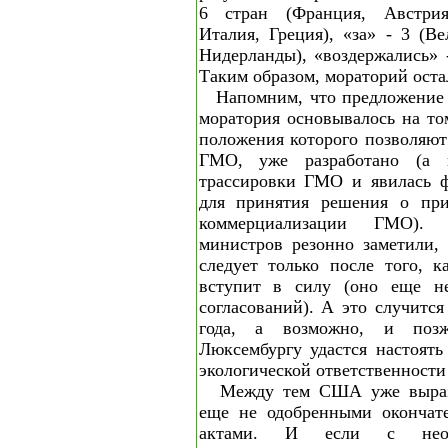
6 стран (Франция, Австрия
Италия, Греция), «за» - 3 (В
Нидерланды), «воздержались» -
Таким образом, мораторий остал
Напомним, что предложение
моратория основывалось на том
положения которого позволяют
ГМО, уже разработано (а 
трассировки ГМО и явилась 
для принятия решения о при
коммерциализации ГМО). 
министров резонно заметили,
следует только после того, к
вступит в силу (оно еще н
согласований). А это случится
года, а возможно, и поз
Люксембургу удастся настоять
экологической ответственности
Между тем США уже выраз
еще не одобренными окончате
актами. И если с необх