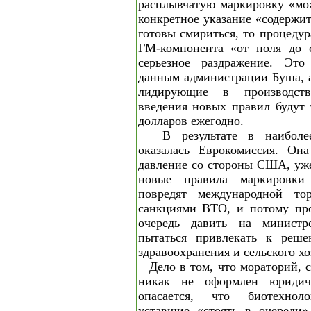
расплывчатую маркировку «мо
конкретное указание «содерж
готовы смириться, то процеду
ГМ-компонента «от поля до 
серьезное раздражение. Это
данным администрации Буша, 
лидирующие в производств
введения новых правил будут 
долларов ежегодно.
В результате в наибол
оказалась Еврокомиссия. Она
давление со стороны США, уже
новые правила маркировк
повредят международной то
санкциями ВТО, и потому пр
очередь давить на министр
пытаться привлекать к реше
здравоохранения и сельского хо
Дело в том, что мораторий,
никак не оформлен юридич
опасается, что биотехноло
уставшие «стоять в очереди»