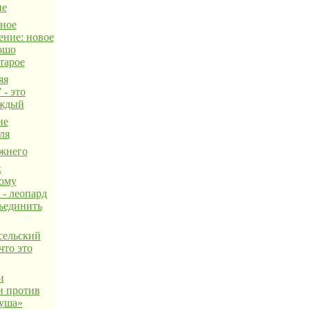
не
ное
ение: новое
рошо
тарое
яя
 - это
аждый
ие
ля
жнего
к
ому
 - леопард
ъединить
сельский
что это
и
 против
уша»