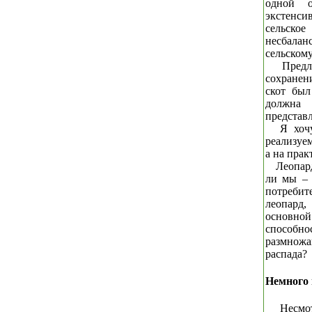
одной о
экстенси
сельско
несбалан
сельскому
Предл
сохранен
скот бы
должна 
представл
Я хоч
реализуем
а на прак
Леопар
ли мы –
потреби
леопард,
основно
способно
размножа
распада?
Немного 
Несмо