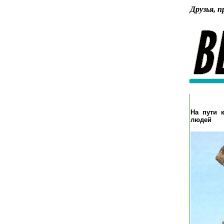
Друзья, п
На пути 
людей