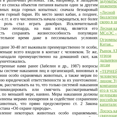
а в различных регионах. Так, например, в Западном
задуматьс
е из списка объектов питания выпали один за другим
инженер
вных вида горных копытных: сначала безоаровый
«Лесной
тем горный баран. Их место занял кабан, а позднее,
бюллетень
0-х гг. и его численность начала сокращаться, все более
скоро в 
ю роль стал играть дикобраз. Исключительной
остью леопарда, на наш взгляд, является его
Лесная к
ость сохранять жизнеспособность популяции
МСоЭС -
ительное время даже в пессимальных условиях
Огромны
.
Китая...
едние 30-40 лет выживали преимущественно те особи,
Рынок АТ
меньше всего входили в контакт с человеком. Те же,
угроза
нападали преимущественно на домашний скот, как
дальнево
 уничтожались.
лесам
тренные нами ранее (Забелин и др., 1987) вопросы
ы системе наказания лиц и организаций, виновных в
«ТЕРНЕЙ
нии особо охраняемых животных, а также мерам по
человече
ю юридической ответственности за их уничтожение.
лицом: Уд
, рассчитывать на то, что только системой наказания
компании
иквидировать или смягчить рассматриваемый
его в усл
, по меньшей мере, наивно. Меры наказания должны
недоразв
олнены мерами поощрения за содействие сохранению
российск
ивотных, что прямо предусмотрено ст. 2 Закона
капитали
стана «Об охране природы».
Лосось к
вление некоторых животных особо охраняемыми,
связующе