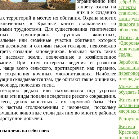
ограничению или
зебре! Р
запрету охоты на
аспекты
них и к созданию
становле
ых территорий в местах их обитания. Охрана многих
конструк
включенных в Красные книги сталкивается со
диалога в
ьными трудностями. Для существования генетически
общества
енных группировок крупных животных,
Итоги ди
уальные или семейные участки обитания которых
«Здоровь
ся десятками и сотнями тысяч гектаров, невозможно
и окруж
треть создание заповедников. Большая часть таких
среда»
х населяет земли, вовлеченные в хозяйственное
Заработа
ование. При этом интересы ведения и развития
экологич
, чаще всего сельского, противоречат, как правило,
перегово
ам сохранения крупных млекопитающих. Наиболее
площадк
уация складываются там, где обитают такие хищники,
 леопард, полосатая гиена.
Может ли
тегорию редких или находящихся под угрозой
обуздать
ния эти виды попали вследствие резкого сокращения,
Жители т
всего, диких копытных - их кормовой базы. Что
встали на
к частым столкновениям с человеком, поскольку
ядерных 
омашние животные стали для них во многих районах
 доступной добычей.
Репортаж
Жители
 навлечь на себя гнев
Краснояр
не хотят