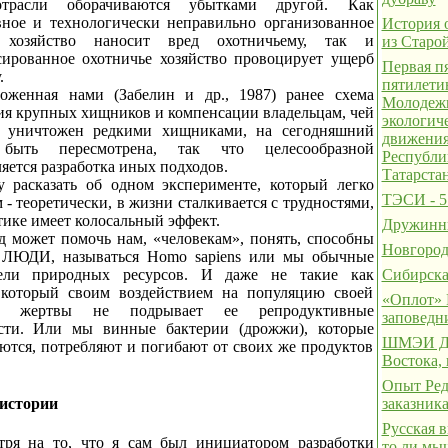
трасли оборачиваются убытками другой. Как
вное и технологически неправильно организованное
История 
е хозяйство наносит вред охотничьему, так и
из Старо
сированное охотничье хозяйство провоцирует ущерб
Первая пя
.
пятилет
оженная нами (Забелин и др., 1987) ранее схема
Молодеж
ия крупных хищников и компенсации владельцам, чей
экологич
л уничтожен редкими хищниками, на сегодняшний
движени
быть пересмотрена, так что целесообразной
Республи
яется разработка иных подходов.
Татарста
у расказать об одном эксперименте, который легко
ТЭСИ - 5 
 - теоретически, в жизни сталкивается с трудностями,
тике имеет колосальный эффект.
Дружинн
д может помочь нам, «человекам», понять, способны
Новгород
 ЛЮДИ, называться Homo sapiens или мы обычные
тели природных ресурсов. И даже не такие как
Сибирска
 который своим воздействием на популяцию своей
«Оплот» 
й жертвы не подрывает ее репродуктивные
заповедн
сти. Или мы винные бактерии (дрожжи), которые
ШМЭИ Да
ются, потребляют и погибают от своих же продуктов
Востока, 
Опыт Ред
истории
заказник
Русская в
тря на то, что я сам был инициатором разработки
то ли мыш