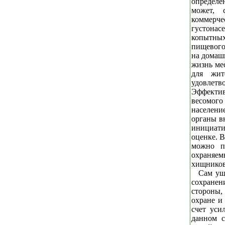
определе
может, 
коммерч
густона
копытны
пищевого
на домаш
жизнь мес
для жит
удовлет
Эффектив
весомого
населени
органы в
инициати
оценке. В
можно п
охраняе
хищников,
Сам ущ
сохранени
стороны,
охране и
счет уси
данном с