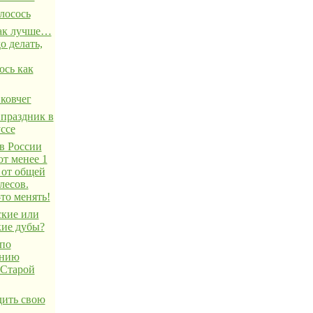
лосось
ак лучше…
о делать,
ось как
ковчег
праздник в
ссе
в России
ют менее 1
 от общей
лесов.
то менять!
ские или
кие дубы?
 по
ению
 Старой
дить свою