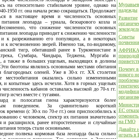
Муравьев
ась на относительно стабильном уровне, однако на
надежды
40-1950 гг. она начала резко сокращаться. Продолжает
ться в настоящее время и численность основных
Развитие
 питания леопарда – уриала, безоарового козла и
органиче
Несомненно, что снижение численности основных
земледел
 питания леопарда приводит к снижению численности
Советы
и к разреживанию его популяции, а в некоторых
почвенн
 и к исчезновению зверей. Именно так, по-видимому,
ранский тигр, обитавший ранее в Туркменистане в
АФРИКА.
Атрека, Сумбара, Чандыра, Теджена, Мургаба и
природой
, а также в больших ущельях, выходящих в долины
приветст
. Эти биотопы являлись основными местами обитания
Почему в
и благородных оленей. Уже в 30-х гг. XX столетия
никого н
ые местообитания оказались сильно измененными
проблема
м, и копытные здесь исчезли. Хотя в горных ущельях
генетиче
 численность кабанов оставалась высокой до 70-х гг.
модифиц
тигр исчез вместе с тугаями.
организм
пард и полосатая гиена характеризуются более
Министры
ным поведением. За сравнительно короткий
ЕС отказ
к времени (с 30-х по 70-е гг.) они приспособились к
отменить
вованию с человеком, спектр их питания значительно
на ГМО
я и расширился, ранее второстепенные и случайные
питания теперь стали основными.
Давайте 
ледние полвека кормовая база леопарда была сильно
играть в 