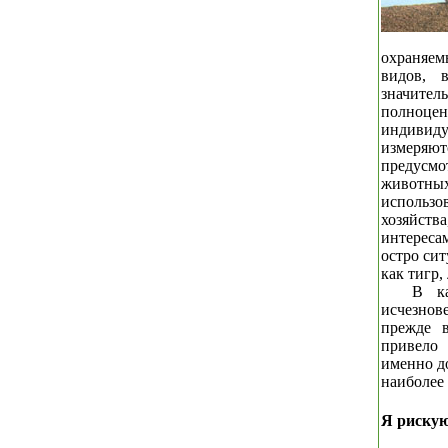
охраняем
видов, 
значител
полноц
индивид
измеряют
предусмо
животны
использ
хозяйства
интерес
остро сит
как тигр,
В ка
исчезнове
прежде 
привело 
именно д
наиболее
Я рискую