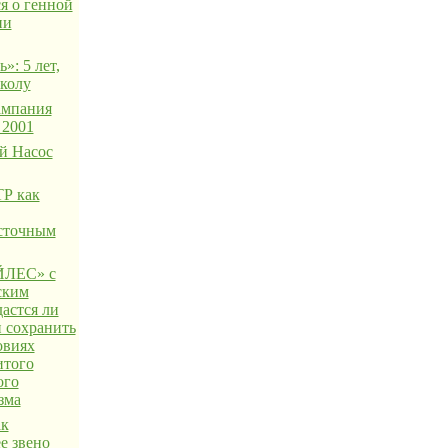
я о генной
ии
»: 5 лет,
школу
ампания
 2001
й Насос
Р как
сточным
ЛЕС» с
ским
астся ли
 сохранить
овиях
итого
ого
зма
ак
е звено