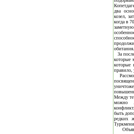
подорван
Копетдаг
два осно
козел, за
когда в 7
заметну
особенн
способн
продолж
обитания
За посл
которые 
которые 
правило,
Рассмо
посвящен
уничтоже
повышени
Между тем
можно л
конфликт
быть доп
редких ж
Туркмени
Объя