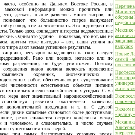
 часто, особенно на Дальнем Востоке России, в
Перечень
ах массовой информации можно прочитать или
Министер
, что, дескать, нынче развелось много тигров, но
обороны
е понимают, что большинство тигров вынуждает
недейств
тайгу голод, а не их численность. Это подтвердят все
Мексике 
сты. Только здесь совпадают интересы ведомственные
активист
еские. Одним это удобно – показывая, что вот, мы не
защищавш
таем, другим тоже выгодно – вот, наши усилия по
вырубок
ию тигра дают весьма успешные результаты.
 хищника, регулярно нападающего на скот, следует
Новые Ло
предрешенной. Рано или поздно, негласно или по
самый «э
ьному разрешению, он будет уничтожен. Поэтому
поселок 
я сохранения видов должна включать проведение
Профессо
комплекса охранных, биотехнических и
Новгород
водственных работ, обеспечивающих существование
универси
ной численности естественных объектов питания
жить в э
 в охотничьих и сельскохозяйственных угодьях. Сама
эта мера дает значительный народнохозяйственный
Экопосел
 способствуя развитию охотничьего хозяйства,
соломен
ию дополнительной продукции и т. п. С другой
Экодом п
 если дикие копытные становятся более доступными,
«целину»
шние, резко снижается острота конфликта между
Механика
 и человеком, а следовательно, и число случаев
Альтерна
ного уничтожения этих зверей.
энергетик
аже при самых благоприятных условиях время,