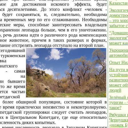
Казахста
имое для достижения искомого эффекта, будет
ься десятилетиями. До этого конфликт «человек -
Экологич
будет сохраняться, и, следовательно, необходима
домостро
ка временных мер по его сглаживанию. Необходимы
– это хо
еские меры, способные заинтересовать владельцев
забытое с
сохранении леопарда больше, чем в его уничтожении.
“Домашн
, речь должна идти о различного рода компенсациях
экология”
нное животное, причем в таких размерах и формах,
может к
ание отстрелять леопарда отступало на второй план.
Укрощен
егодняшний
автомоби
уркменская
вка
Опыт Ни
зиатского
На пути 
да - самая
устойчив
ная на
развитию
рии бывшего
может об
то же время
людей
ется частью
петдагской
Зелёный 
 более обширной популяции, состояние которой в
туризм – 
е время практически неизвестно и неконтролируемо.
такое?
петдагской группировки следует считать леопардов,
Рябушки 
х в Центральном Копетдаге, где еще относительно
Чернушки
исленность диких копытных.
«ножек Б
 время численность леопарда в Западном Копетдаге