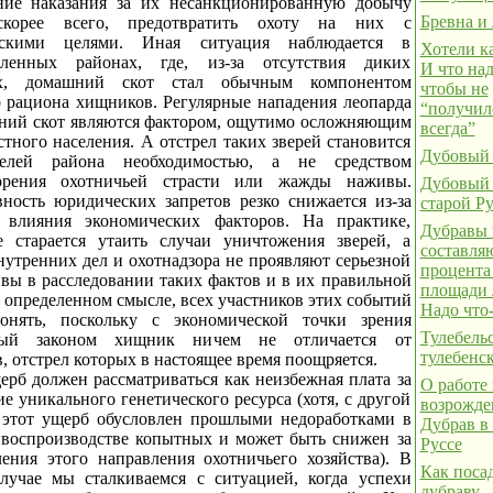
ние наказания за их несанкционированную добычу
Бревна и 
скорее всего, предотвратить охоту на них с
ескими целями. Иная ситуация наблюдается в
Хотели к
селенных районах, где, из-за отсутствия диких
И что над
х, домашний скот стал обычным компонентом
чтобы не
 рациона хищников. Регулярные нападения леопарда
“получил
ний скот являются фактором, ощутимо осложняющим
всегда”
тного населения. А отстрел таких зверей становится
Дубовый 
елей района необходимостью, а не средством
ворения охотничьей страсти или жажды наживы.
Дубовый 
ность юридических запретов резко снижается из-за
старой Ру
 влияния экономических факторов. На практике,
Дубравы 
е старается утаить случаи уничтожения зверей, а
составля
нутренних дел и охотнадзора не проявляют серьезной
процента
вы в расследовании таких фактов и в их правильной
площади 
 определенном смысле, всех участников этих событий
Надо что-
онять, поскольку с экономической точки зрения
Тулебель
мый законом хищник ничем не отличается от
тулебенс
 отстрел которых в настоящее время поощряется.
ерб должен рассматриваться как неизбежная плата за
О работе
е уникального генетического ресурса (хотя, с другой
возрожд
 этот ущерб обусловлен прошлыми недоработками в
Дубрав в
 воспроизводстве копытных и может быть снижен за
Руссе
ления этого направления охотничьего хозяйства). В
Как поса
лучае мы сталкиваемся с ситуацией, когда успехи
дубраву