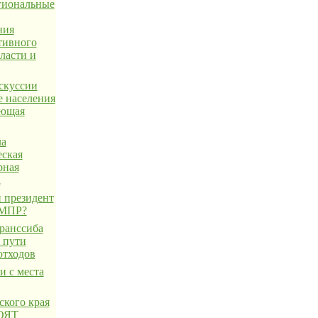
егиональные
ния
тивного
ласти и
скуссии
е населения
ающая
ла
еская
рная
а
 президент
 МПР?
ранссиба
 пути
отходов
и с места
ского края
 ОЯТ