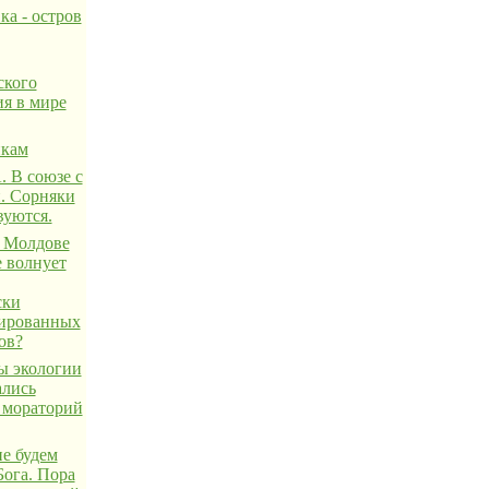
ка - остров
ского
ия в мире
икам
 В союзе с
. Сорняки
вуются.
 Молдове
е волнует
ски
ированных
ов?
 экологии
ались
 мораторий
не будем
Бога. Пора