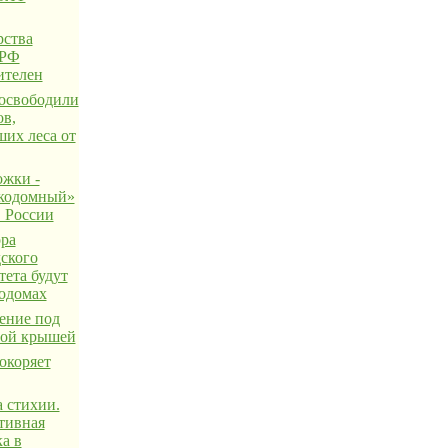
ства
 РФ
ителен
освободили
ов,
их леса от
жки -
кодомный»
в России
ра
ского
тета будут
кодомах
ение под
ной крышей
окоряет
 стихии.
тивная
а в