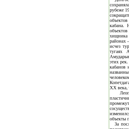
сохранял
рубеже 19
сокраща
объектов
кабана. 
объектов
хищника 
районах -
исчез ту
тугаях 
Амударьи
этих рек
кабанов 
названн
человеко
Копетдага
XX века, 
Лео
пластич
промежуто
сосущест
изменилс
объекты 
За пос