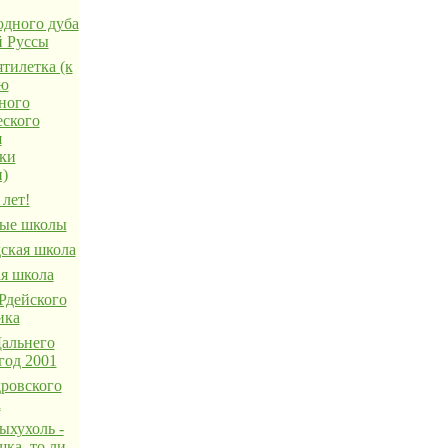
одного дуба
й Руссы
тилетка (к
ию
ного
еского
я
ки
н)
лет!
ые школы
ская школа
я школа
Рдейского
ика
льнего
год 2001
ровского
а
ыхухоль -
ка, то ли