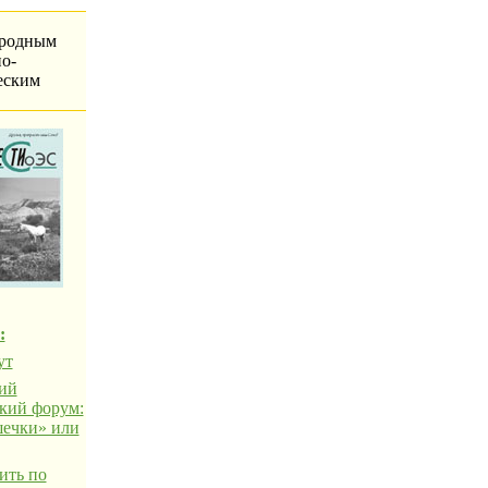
родным
о-
еским
:
ут
ий
кий форум:
ечки» или
ить по