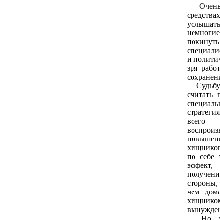
Очень
средств
услышать
немноги
покинуть 
специали
и политич
зря рабо
сохранен
Судьбу
считать 
специал
стратеги
всего 
воспроиз
повышен
хищников
по себе 
эффект,
получен
стороны,
чем дома
хищником
вынужден
Но д