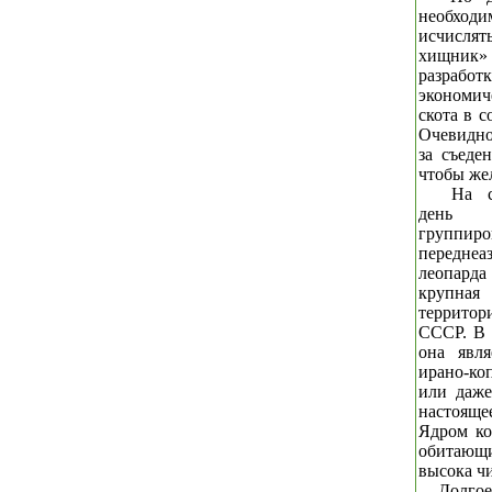
необход
исчислят
хищник» 
разработ
экономич
скота в 
Очевидно
за съеде
чтобы жел
На с
день т
группиро
переднеа
леопар
круп
террито
СССР. В 
она явля
ирано-ко
или даже
настояще
Ядром ко
обитающи
высока ч
Долгое