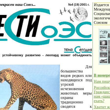
рекрасен наш Союз...
Издается
№4 (19) 2001 г.
Междуна
Социальн
экологич
Союзом
к устойчивому развитию - леопард может объединить
Для
большинства
В номере
видов редких или
находящихся под
Нам пиш
угрозой
Российск
исчезновения
Гражданс
животных меры
нам «шаш
охраны
ехать?
традиционно
сводятся к
Хватит ж