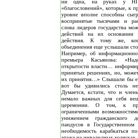
ни одна, на руках у НП
«благословений», которые, к п
уровне вполне способны сыгр
воспринятые тысячами и р
слова лидеров государства мож
действий на их основании 
действия. К тому же, ко
объединения еще услышали сто
Например, об информационно
премьера Касьянова: «На
открытости власти… информир
принятых решениях, но, может
их принятия…» Слышали бы ег
вот бы удивились столь нев
Думается, кстати, что и член
немало важных для себя вещ
церемонии. О том, к пр
ограниченными возможностям
унижением гражданского до
пандусов в Государственном
необходимость карабкаться п
этажа на инвалидных колясках.