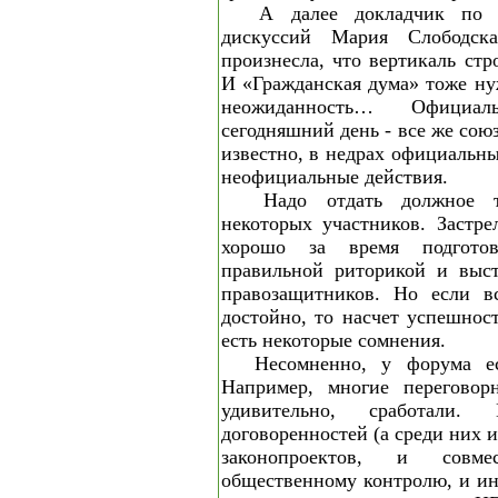
А далее докладчик по 
дискуссий Мария Слободск
произнесла, что вертикаль стр
И «Гражданская дума» тоже ну
неожиданность… Официал
сегодняшний день - все же союз
известно, в недрах официальн
неофициальные действия.
Надо отдать должное 
некоторых участников. Застр
хорошо за время подгото
правильной риторикой и выс
правозащитников. Но если в
достойно, то насчет успешнос
есть некоторые сомнения.
Несомненно, у форума е
Например, многие переговор
удивительно, сработал
договоренностей (а среди них 
законопроектов, и совм
общественному контролю, и ин