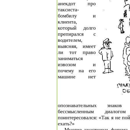
анекдот про
таксиста-
бомбилу и
клиента,
который долго
препирался с
водителем,
выясняя, имеет
ли тот право
заниматься
извозом и
почему на его
машине нет
опознавательных знаков
бессмысленным диалогом
поинтересовался: «Так я не п
ехать?»
Многие участники форума 