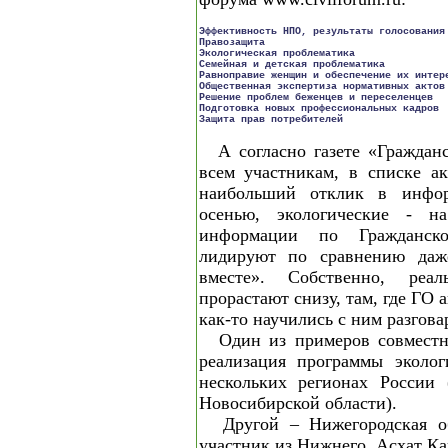
Эффективность НПО, результаты голосования
Правозащита 						369 	13,2 %

Экологическая проблематика 				747 	26,8 %

Семейная и детская проблематика 			176 	6,3 %

Равноправие женщин и обеспечение их интересов 		121 	4
Общественная экспертиза нормативных актов 		388 	13,9 % 
Решение проблем беженцев и переселенцев 		623 	22,3 % 

Подготовка новых профессиональных кадров 		166 	6,0 % 

А согласно газете «Граждан
всем участникам, в списке 
наибольший отклик в инфо
осенью, экологические - н
информации по Гражданск
лидируют по сравнению да
вместе». Собственно, реа
прорастают снизу, там, где ГО а
как-то научились с ним разгова
Один из примеров совместн
реализация программы эколог
нескольких регионах России 
Новосибирской области).
Другой – Нижегородская о
участник из Нижнего, Асхат К