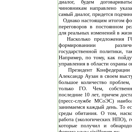
диалог, будем договаривать
чиновникам направлено указа
самый диалог, придется подчиня
Однако настоящим итогом фо
переговоров в постоянном ре
для реальных изменений в жиз
Насколько предложения Г
формированиии разли
государственной политики, та
Например, по тому, как пойду
управления в области охраны 
Президент Конфедерации
Александр Аузан в своем высту
большое количество проблем,
только ГО. Чем, собствен
последние 10 лет, причем дос
(пресс-службе МСоЭС) наибо
занимаемся каждый день. То е
среды обитания. О том, наск
работа (экологических НПО), г
которые получил и обнародо
форума www.civilforum.ru: