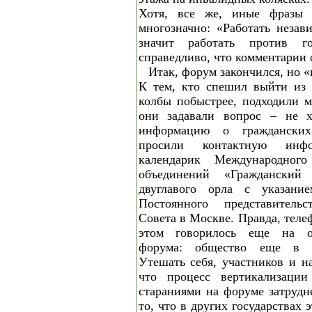
Хотя, все же, иные фразы 
многозначно: «Работать незав
значит работать против гос
справедливо, что комментарии 
Итак, форум закончился, но «
К тем, кто спешил выйти из 
колбы побыстрее, подходили 
они задавали вопрос – не х
информацию о гражданских
просили контактную инф
календарик Международног
объединений «Граждански
двуглавого орла с указани
Постоянного представительс
Совета в Москве. Правда, теле
этом говорилось еще на о
форума: общество еще в с
Утешать себя, участников и н
что процесс вертикализац
стараниями на форуме затрудн
то, что в других государствах 