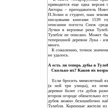
приводится еще одна версия 
Авторы – преподаватель Новго
П.Золин и студент, наш земля
писцовыми книгами 1539 г
описании погоста Снеж сред
Лучки в верховье реки Тулеб
Тулебле не описано. Может б
теперешней деревни Лука - из
много.
К сожалению, точное значени
не удалось.
А есть ли теперь дубы в Туле
Сколько их? Каков их возра
Если бросить мимолетный вз
(в ней три улицы), их немн
деревне более ста дубов разн
втором огороде обязательно ес
дубов можно безошибочно най
Тулебли. Коренные жители из