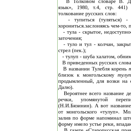
В Толковом словаре В. Д
язык», 1980, т.4, стр. 441)
толкование русских слов:
- тупиться (туляться) - 
хорониться.заслоняясь чем-то, 
- тула - скрытое, недоступн
заточения;
- туло и тул - колчан, закр
стрел (пек.);
- тулуп - шуба халатом, обни
В приведенных русских слов
В названии Тулебля корень
близок к монгольскому
тул
продымленный, для возки на 
Далю).
Вероятнее всего название д
речки, упомянутой пере
(Н.И.Бязинин). А вот название
от монгольского «тулуп». Мо
залив по форме напоминал што
форму имело устье реки, впада
В газете «Старорусская пра