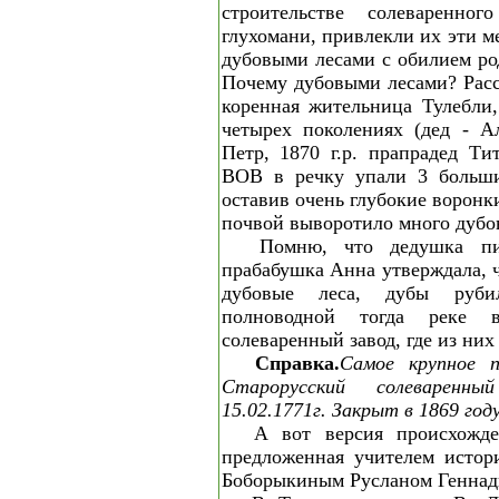
строительстве солеваренног
глухомани, привлекли их эти м
дубовыми лесами с обилием ро
Почему дубовыми лесами? Расс
коренная жительница Тулебли,
четырех поколениях (дед - Ал
Петр, 1870 г.р. прапрадед Тит
ВОВ в речку упали 3 больши
оставив очень глубокие воронки
почвой выворотило много дубо
Помню, что дедушка п
прабабушка Анна утверждала, 
дубовые леса, дубы руб
полноводной тогда реке 
солеваренный завод, где из них 
Справка.
Самое крупное п
Старорусский солеварен
15.02.1771г. Закрыт в 1869 году
А вот версия происхожде
предложенная учителем истор
Боборыкиным Русланом Геннад