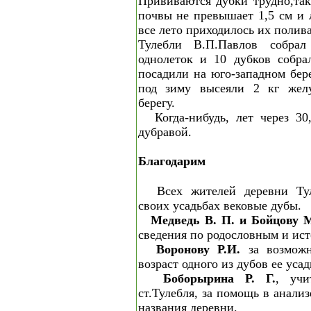
Прививаются дубки трудно,так
почвы не превышает 1,5 см и 
все лето приходилось их полив
Тулебли В.П.Павлов собра
однолеток и 10 дубков собра
посадили на юго-западном бере
под зиму высеяли 2 кг желу
берегу.
Когда-нибудь, лет через 3
дубравой.
Благодарим
Всех жителей деревни Ту
своих усадьбах вековые дубы.
Медведь В. П. и Бойцову М
сведения по родословным и ист
Воронову Р.И.
за возможн
возраст одного из дубов ее усад
Боборырина Р. Г.
, уч
ст.Тулебля, за помощь в анали
названия деревни.