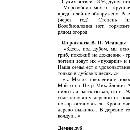
Сухих ветвей - 3 %, дупел нет
Морозобоин много,1 крупная
вредителей не обнаружено. Ра
(через год). Степень пл
Возобновления нет, тормозит
рядом огород.
Из рассказа В. П. Медведь:
«Здесь, под дубом, мы всю
гриб, похожий на дождевик - 
жители зовут их «пухарки» и 
Наша семья ест с удовольствие
только в дубовых лесах...»
«... Мы из поколения в поко
Мой отец Петр Михайлович А
пилить и рассказывал,что в 19
спас половину деревни от по
пожар остановился. Крона оче
дерево выжило... В деревне г
колдун...»
Демин дуб