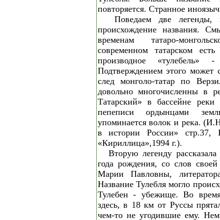
повторяется. Странное иноязыч
Поведаем две легенды, 
происхождение названия. См
временам татаро-монголь
современном татарском есть 
производное «тулебель» -
Подтверждением этого может 
след монголо-татар по Верзи
довольно многочисленны в ре
Татарский» в бассейне реки 
пепеписи ордынцами земл
упоминается волок и река. (И.
в истории России» стр.37, Н
«Кириллица»,1994 г.).
Вторую легенду рассказала
года рождения, со слов свое
Марии Павловны, литератора
Название Тулебля могло происх
Тулебен - убежище. Во время
здесь, в 18 км от Руссы прята
чем-то не угодившие ему. Нем