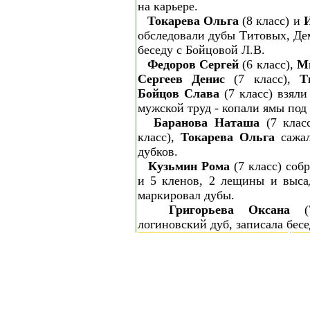
на карьере.
Токарева Ольга
(8 класс) и
обследовали дубы Титовых, Де
беседу с Бойцовой Л.В.
Федоров Сергей
(6 класс),
М
Сергеев Денис
(7 класс),
Т
Бойцов Слава
(7 класс) взяли
мужской труд - копали ямы под
Баранова Наташа
(7 клас
класс),
Токарева Ольга
сажал
дубков.
Кузьмин Рома
(7 класс) соб
и 5 кленов, 2 лещины и высад
маркировал дубы.
Григорьева Оксана
(7
логиновский дуб, записала бес