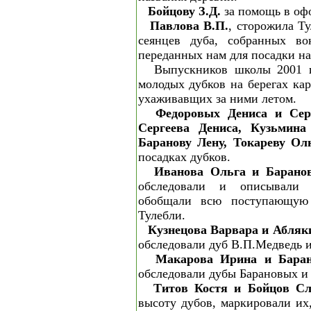
Бойцову З.Д.
за помощь в оф
Павлова В.П.
, сторожила Ту
сеянцев дуба, собранных во
переданных нам для посадки на
Выпускников школы 2001 г
молодых дубков на берегах кар
ухаживавщих за ними летом.
Федоровых Дениса и Сер
Сергеева Дениса, Кузьмина
Баранову Лену, Токареву Ол
посадках дубков.
Иванова Ольга и Барано
обследовали и описывали
обобщали всю поступающую
Тулебли.
Кузнецова Варвара и Абляк
обследовали дуб В.П.Медведь и
Макарова Ирина и Баран
обследовали дубы Барановых и
Титов Костя и Бойцов Сл
высоту дубов, маркировали их