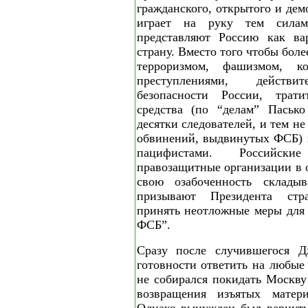
гражданского, открытого и дем
играет на руку тем силам
представляют Россию как ва
страну. Вместо того чтобы бол
терроризмом, фашизмом, к
преступлениями, действи
безопасности России, тра
средства (по “делам” Паськ
десятки следователей, и тем н
обвинений, выдвинутых ФСБ) н
пацифистами. Российски
правозащитные организации в 
свою озабоченность склады
призывают Президента стр
принять неотложные меры для
ФСБ”.
Сразу после случившегося Д
готовности ответить на любые
не собирался покидать Москву
возвращения изъятых матери