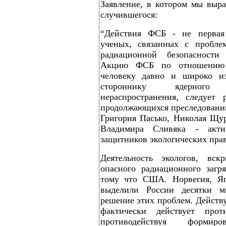
Заявление, в котором мы выра
случившегося:
“Действия ФСБ - не первая
ученых, связанных с проблем
радиационной безопасности 
Акцию ФСБ по отношению
человеку давно и широко из
стороннику ядерног
нераспространения, следует 
продолжающихся преследовани
Григория Пасько, Николая Щу
Владимира Сливяка - акти
защитников экологических прав
Деятельность экологов, вс
опасного радиационного загр
тому что США. Норвегия, Яп
выделили России десятки м
решение этих проблем. Действ
фактически действует прот
противодействуя форм