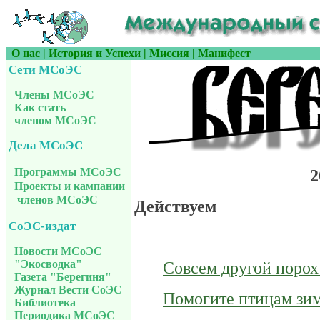
О нас
|
История и Успехи
|
Миссия
|
Манифест
Сети МСоЭС
Члены МСоЭС
Как стать
членом МСоЭС
Дела МСоЭС
Программы МСоЭС
2
Проекты и кампании
членов МСоЭС
Действуем
СоЭС-издат
Новости МСоЭС
"Экосводка"
Совсем другой порох
Газета "Берегиня"
Журнал Вести СоЭС
Помогите птицам зи
Библиотека
Периодика МСоЭС