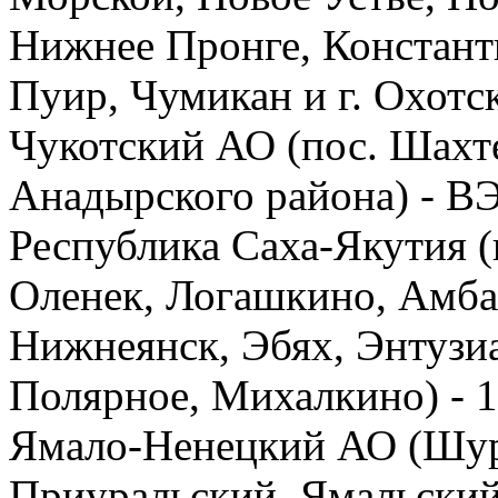
Нижнее Пронге, Констант
Пуир, Чумикан и г. Охотс
Чукотский АО (пос. Шахт
Анадырского района) - В
Республика Саха-Якутия (
Оленек, Логашкино, Амба
Нижнеянск, Эбях, Энтузиа
Полярное, Михалкино) - 
Ямало-Ненецкий АО (Шу
Приуральский, Ямальский