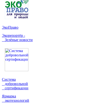
ЭкоПраво
Экорепортёр -
Зелёные новости
Система
добровольной
сертификации
Ярмарка
экотехнологий