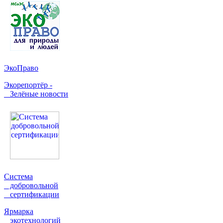
ЭкоПраво
Экорепортёр -
Зелёные новости
Система
добровольной
сертификации
Ярмарка
экотехнологий