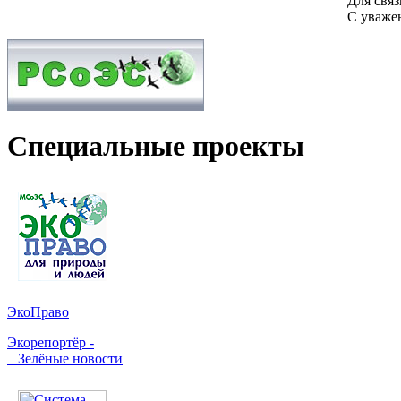
Для связ
С уваже
Специальные проекты
ЭкоПраво
Экорепортёр -
Зелёные новости