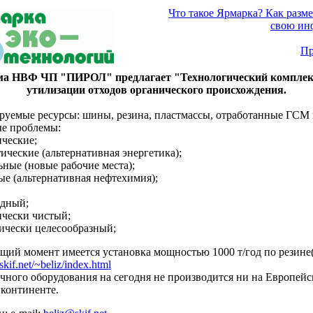
Что такое Ярмарка? Как разме
свою ин
Пр
а НВФ ЧП "ПИРОЛ" предлагает "Технологический комплек
утилизации отходов органического происхождения.
руемые ресурсы: шины, резина, пластмассы, отработанные ГСМ 
е проблемы:
ические;
тические (альтернативная энергетика);
ьные (новые рабочие места);
ые (альтернативная нефтехимия);
одный;
ически чистый;
мически целесообразный;
ящий момент имеется установка мощностью 1000 т/год по резине
skif.net/~beliz/index.html
чного оборудования на сегодня не производится ни на Европейс
 континенте.