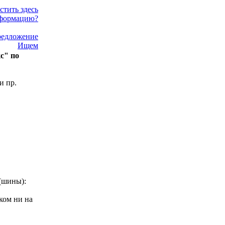
стить здесь
формацию?
едложение
Ищем
с" по
и пр.
(шины):
ком ни на