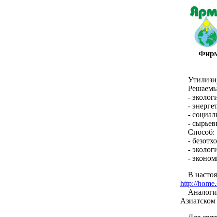
Фирм
Утилизи
Решаемы
- эколог
- энерге
- социал
- сырьев
Способ:
- безотх
- эколог
- эконо
В насто
http://home.
Аналоги
Азиатском