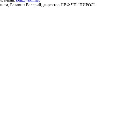
и: e-mail:
beliz@skif.net
нием, Белавин Валерий, директор НВФ ЧП "ПИРОЛ".