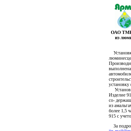
ОАО ТМКБ
из люм
Установ
люминесце
Производит
выполнена 
автомобил
строительс
установку 
Установк
Изделие 91
со- держащ
из амальга
более 1,5 
915 с учет
За подр