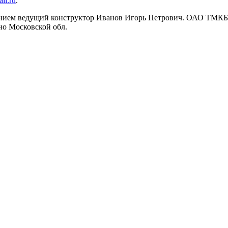
il.ru
.
нием ведущий конструктор Иванов Игорь Петрович. ОАО ТМКБ
но Московской обл.