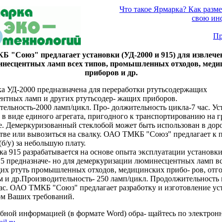
Что такое Ярмарка? Как разме
свою ин
Пр
 "Союз" предлагает установки (УД-2000 и 915) для извлече
инесцентных ламп всех типов, промышленных отходов, меди
приборов и др.
ка УД-2000 предназначена для переработки ртутьсодержащих
нтных ламп и других ртутьсодер- жащих приборов.
ельность-2000 ламп/цикл. Про- должительность цикла-7 час. Ус
в виде единого агрегата, пригодного к транспортированию на г
е. Демеркуризованный стеклобой может быть использован в до
тве или вывозиться на свалку. ОАО ТМКБ "Союз" предлагает к 
(б/у) за небольшую плату.
а 915 разрабатывается на основе опыта эксплуатации установки
5 предназначе- но для демеркуризации люминесцентных ламп вс
их ртуть промышленных отходов, медицинских прибо- ров, отго
м и др.Производительность- 250 ламп/цикл. Продолжительность 
час. ОАО ТМКБ "Союз" предлагает разработку и изготовление ус
ом Ваших требований.
обной информацией (в формате Word) обра- щайтесь по электрон