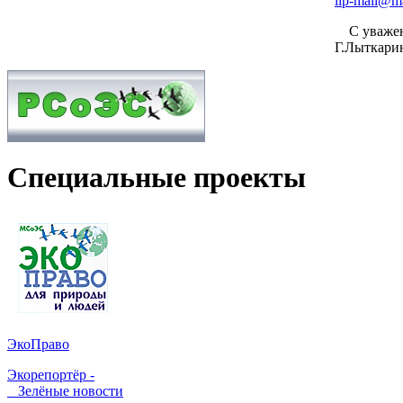
iip-mail@ma
С уваже
Г.Лыткари
Специальные проекты
ЭкоПраво
Экорепортёр -
Зелёные новости