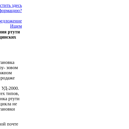
стить здесь
формацию?
едложение
Ищем
ния ртути
цинских
тановка
ру- зовом
рожном
продаже
 УД-2000.
ех типов,
нка ртути
цикла не
тановки
ной почте