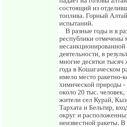
падает на головы алта
состоящий из отделивш
топлива. Горный Алтай
испытаний.
В разные годы и в р
республики отмечены 
несанкционированной 
деятельности, в резуль
многие десятки тысяч 
года в Кошагаческом р
имело место ракетно-к
химической природы - 
около 20 тыс. человек,
жители сел Курай, Кыз
Тархата и Бельтир, вх
округ и расположенных
неизвестной ракеты. В