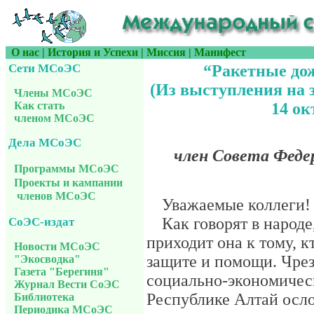
О нас
|
История и Успехи
|
Миссия
|
Манифест
Сети МСоЭС
“Ракетные до
(Из выступления на 
Члены МСоЭС
Как стать
14 ок
членом МСоЭС
Дела МСоЭС
член Совета Феде
Программы МСоЭС
Проекты и кампании
членов МСоЭС
Уважаемые коллеги!
Как говорят в народе
СоЭС-издат
приходит она к тому, к
Новости МСоЭС
защите и помощи. Чре
"Экосводка"
Газета "Берегиня"
социально-экономичес
Журнал Вести СоЭС
Республике Алтай осл
Библиотека
Периодика МСоЭС