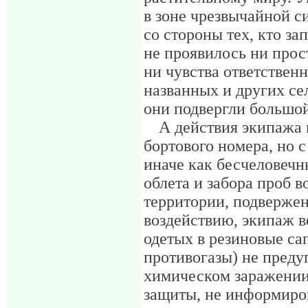
в зоне чрезвычайной си
со стороны тех, кто за
не проявилось ни прос
ни чувства ответственн
названных и других се
они подвергли большой
А действия экипажа 
бортового номера, но с
иначе как бесчеловеч
облета и забора проб в
территории, подверже
воздействию, экипаж ве
одетых в резиновые са
противогазы) не преду
химическом заражении,
защиты, не информиро