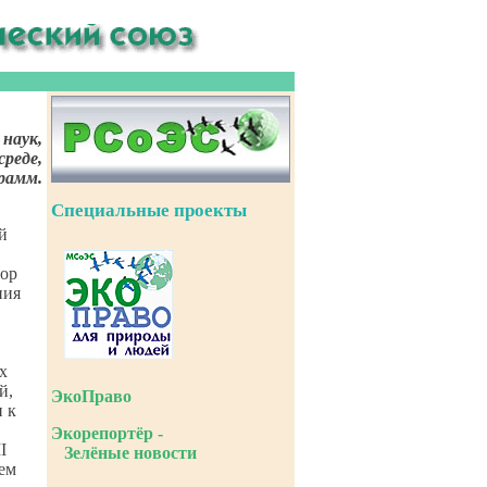
 наук,
реде,
рамм.
Специальные проекты
й
тор
ния
х
й,
ЭкоПраво
и к
Экорепортёр -
I
Зелёные новости
ем