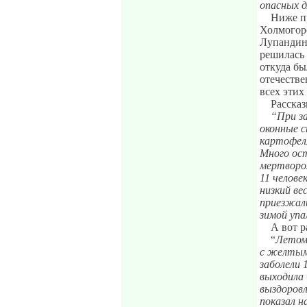
опасных д
Ниже п
Холмогор
Лупандины
решилась 
откуда б
отечестве
всех этих
Рассказ
“При за
оконные 
картофеля
Много ост
мертворож
11 челове
низкий ве
приезжали
зимой упа
А вот р
“
Летом 
с желтым 
заболели 
выходила 
выздоровл
показал н