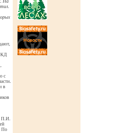
. На
птил.
торых
цают,
 РКД
,
о с
ласти.
и в
ников
 П.И.
ей
. По