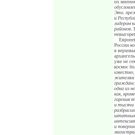
их мнени
обусловле
Это. преж
и Республ
лидером к
районов. 
невыгоре
Европей
России ко
в верховь
архангель
уже не се
космос бо
известно,
жителям 
гражданск
одна из н
как, кром
горения т
и тысячи 
разбрасыв
штатных 
интенсив
и поверхн
магистра