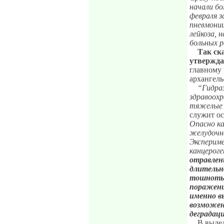
начали бо
февраля з
пневмонии
лейкоза, 
больных р
Так ск
утвержда
главному 
архангель
“Гидра
здравоохр
тяжелые 
служит ос
Опасно ка
желудочн
Эксперим
канцерог
отравлени
длительн
тошноты 
поражени
именно в
возможен
деградац
В выде