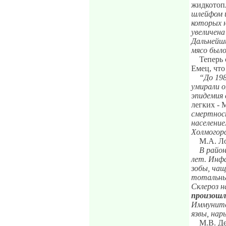
жидкотопл
шлейфом и
которых н
увеличена
Дальнейши
мясо был
Теперь 
Емец, что
“До 198
умирали 
эпидемия 
легких - 
смертност
население
Холмогорс
М.А. Ло
В район
лет. Инфа
зобы, чащ
тотальные
Склероз н
произошл
Иммуните
язвы, нар
М.В. Де