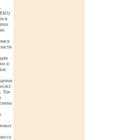
.
(МАО)
тся
этих
ми
емя в
ласти
ация
ено в
кам
щения
 тоже
. Так
и
сотни
и
товых
масса