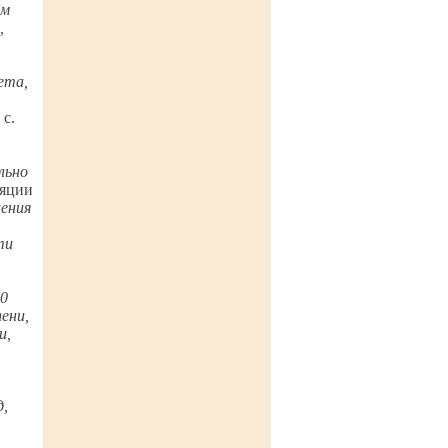
ым
,
ета,
 с.
льно
ляции
ления
ти
20
ени,
и,
д,
.