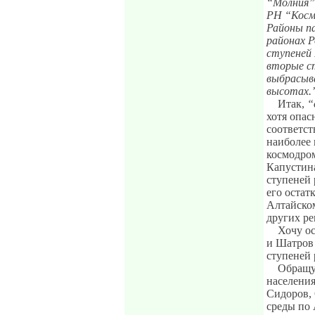
“Молния”,
РН “Космо
Районы п
районах 
ступеней 
вторые ст
выбрасыва
высотах.
Итак,
“
хотя опас
соответст
наиболее 
космодром
Капустина
ступеней 
его остат
Алтайском
других ре
Хочу ос
и Шатров 
ступеней 
Обращус
населения
Сидоров,
среды по