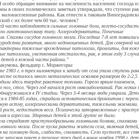
Я особо обращаю внимание на численность населения: господа и
ы в своих полемических заметках утверждали, что ступени рак
 малонаселенные районы. Как отнести к таковым Виноградовск
кий с их более чем 60 тыс. человек?
ей часто наблюдаются сильные головные боли, вегето-сосудист
 по гипотоническому типу. Аллергодерматиты. Почечные
ия. Спазмы сосудов головного мозга. Последние 7-8 лет появилис
родства развития, много недоношенных детей. Для северной ч
арактерны тяжелые врожденные патологии, бронхиты, для южн
е патологии, умственная отсталость, рак, в этом году 3 случа
 детей в южной части района.”
бакумова, фельдшер с. Моржегоры:
е 1983 г. в трех километрах к западу от села упала ступень ра
есте осталось много металлических осколков размером до 2-2,5 
дили здесь твердое ракетное топливо. Горело ярким пламенем,
 пол, стол. Через год начался рост онкозаболеваний. Рак легких 
бнаруживался в IV стадии. Через 3-4 месяца люди умирали. Дети
я в 1984-85 годах, страдали астматическим бронхитом с перех
ьную астму, аллергическими дерматитами, тяжелыми экземами.
ий рост, недостаток веса. Психически заторможенные с присту
ия и агрессии. Здоровых детей в этой группе не было.
ела страдают приступообразными головными болями, спазмами
оловного мозга. После пуска ракеты жители села, включая детей
на головную боль, слабость, сонливость. Село пустеет, все спя
ле запусков ракет в течение трех дней в конце ноября 1998 г. дет