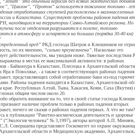
 “Зенит” это обычный керосин без всяких экзотических добавок
с”, "Циклон”, “Протон” используется токсичное топливо - ге
адения отработавших ступеней расположены в малонаселенных
России и Казахстана. Существуют проблемы районов падения в
РН, находящихся на территории Саяно-Алтайского региона. Но
упени после отделения разрушаются в полете, топливо
ются в атмосферу и испаряется на больших (порядка 30-40 км)
”
определенный вред”
РКД господа Шатров и Клюшников не отри
ность, по их мнению,
“сильно преувеличена”
. Насколько это
вует действительности, мы увидим ниже. Тяжелые последствия
выражены в местах ее максимальной активности: в районах
ов - Байконура в Казахстане, Плесецка в Архангельской области
 Яра в Поволжье, - а также в соответствующих районах падения
ракет, представляющих собой отработавшие баки из-под горючег
ками. Районы падения находятся в Казахстане, Архангельской об
 крае. Республиках Алтай, Тыва, Хакасия, Коми, Саха (Якутия) 
гионах общим числом около 20.
обо обратить внимание на то, что в своей статье господа Клюш
признают наличие проблем только в районах падения вторых
ракет, ничего не сказав о районах падения первых. А что же там?
ь к публикации “Ракетно-космическая деятельность и здоровье
” (“Экология человека” № 3,1997), авторы которой А.П. Миняев,
 С.Л. Совершаева представляют Госкомитет по охране окружающ
 Архангельской области и Медицинскую академию, Архангельск