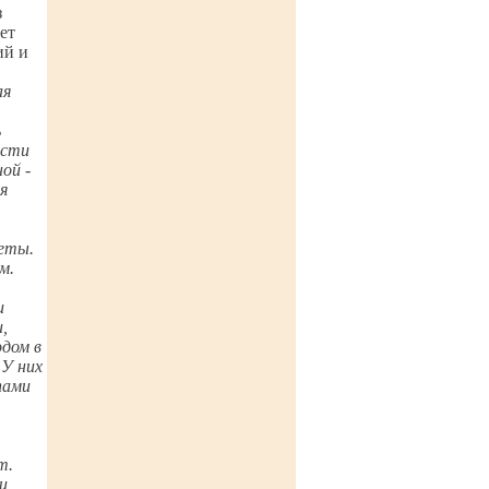
з
ет
ий и
ая
ь
асти
ой -
я
кеты.
м.
и
,
одом в
 У них
пами
,
т.
и