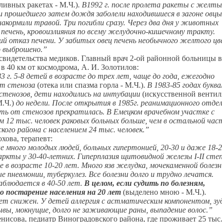
ивных ракетах - М.Ч.).
В1992 г. после пролета ракеты с желт
 прошедшего затем дождя заболели находившиеся в загоне овцы
акормили травой. Три погибли сразу. Через два дня у животных
 печень, кровоизлияния по всему желудочно-кишечному тракту.
й отказ печени. У забитых овец печень необычного желтого цв
о выброшено.”
свидетельства медиков. Главный врач 2-ой районной больницы в
 в 40 км от космодрома, А. И. Золотилов:
3 г. 5-8 детей в возрасте до трех лет, чаще до года, ежегодно
от стеноза
(отека или спазма горла - М.Ч.).
В 1983-85 годах буква
стенозов, дети находились на интубации
(искусственной венти
М.Ч.)
до недели. После открытия в 1985г. реанимационного отде
ь от стенозов прекратилась. В Емецком врачебном участке с
м 12 тыс. человек раковых больных больше, чем в остальной час
кого района с населением 24 тыс. человек.”
хова, терапевт:
е много молодых людей, больных гипертонией, 20-30 и даже 18-
ркты у 30-40-летних. Гиперплазия щитовидной железы I-II степ
е в возрасте 10-20 лет. Много язв желудка, мочекаменной болезн
 пневмонии, туберкулез. Все болезни долго и трудно лечатся.
аблюдается в 40-50 лет.
В целом, если судить по болезням,
о постарение населения на 20 лет
(выделено мною - М.Ч.).
т снижен. У детей аллергия с астматическим компонентом, зу
ывы, мокнущие, долго не заживающие раны, выпадение волос.”
нисова, педиатр Виноградовского района, где проживает 25 тыс