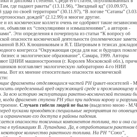
ики и диплома I степени. Среди его статей, опубликованных в
Там, где падают ракеты” (13.11.96), “Звездный яд” (10.09.97),
 удар по своей территории” (30.11.97), “В логове “Сатаны” (3.03.
ертоносных дождей” (2.12.99) и многие другие.
 и их космические коллеги очень не одобряют такие независим
и, объявляя их “спекуляциями и измышлениями”, а авторов -
ами”. Эти определения я почерпнула из статьи “К вопросу об
ской опасности космической деятельности (полемические заметк
ванной В.Ю. Клюшниковым и Я.Т. Шатровым в тезисах докладо
одного конгресса “Окружающая среда для нас и будущих поколе
 бизнес и экологическое образование”, Самара, 1999. Авторы
ляют ЦНИИ машиностроения (г. Королев Московской обл.), прич
шников возглавляет экологическую лабораторию 4-го НИИ
ны. Вот их мнение относительно опасности космической
сти:
щие фрагменты отделяющихся частей РН
(ракет-носителей - М
носить определенный вред окружающей среде и проживающему
. За всю историю эксплуатации ракетно-космической техники б
я, когда фрагмент ступени РН убил при падении корову и разруш
строение.
Случаев гибели людей не было
(выделено мною - М.Ч
перед пусками проводятся специальные мероприятия по оповеще
 и ограничению его доступа в районы падения.
сается опасности токсичных компонентов топлива, то и она си
ена в публикациях В. Лупандина. Да, в отработавшем ракетном 
 некоторое количество ракетного топлива. На РН “Союз”,