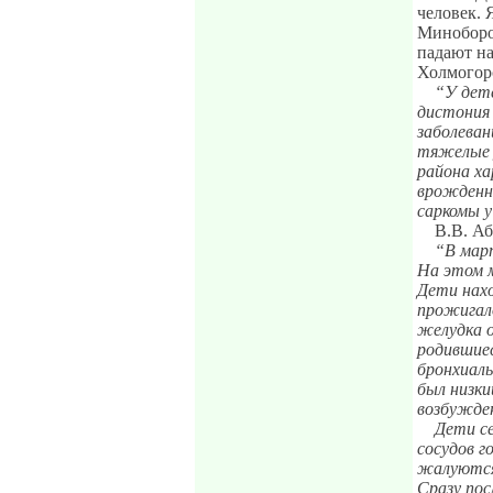
человек. 
Миноборон
падают на
Холмогорс
“У дет
дистония
заболеван
тяжелые у
района х
врожденны
саркомы у
В.В. А
“В март
На этом м
Дети нахо
прожигало
желудка о
родившиес
бронхиал
был низк
возбужден
Дети с
сосудов г
жалуются 
Сразу пос