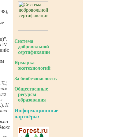
98),
ые
и)”,
Система
в IV
добровольной
ний:
сертификации
ем
Ярмарка
экотехнологий
За биобезопасность
.Ч.)
 там
Общественные
ыло
ресурсы
ил
образования
.).
К
Информационные
нию
партнёры:
льно
блоке