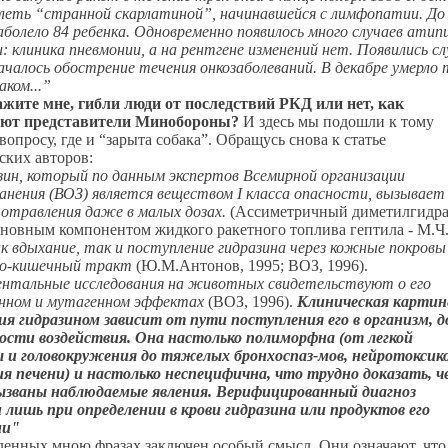
леть “странной скарлатиной”, начинавшейся с лимфопатии. До
аболело 84 ребенка. Одновременно появилось много случаев атип
: клиника пневмонии, а на рентгене изменений нет. Появились сл
началось обострение течения онкозаболеваний. В декабре умерло 
аком...”
ажите мне, гибли люди от последствий РКД или нет, как
ют представители Минобороны?
И здесь мы подошли к тому
вопросу, где и “зарыта собака”. Обращусь снова к статье
ских авторов:
зин, который по данным экспертов Всемирной организации
анения (ВОЗ) является веществом I класса опасности, вызывает
отравления даже в малых дозах.
(Ассиметричный диметилгидр
новным компонентом жидкого ракетного топлива гептила - М.Ч.
к вдыхание, так и поступление гидразина через кожные покровы
о-кишечный тракт
(Ю.М.Антонов, 1995; ВОЗ, 1996).
ентальные исследования на животных свидетельствуют о его
енном и мутагенном эффектах
(ВОЗ, 1996).
Клиническая картин
я гидразином зависит от пути поступления его в организм, д
ости воздействия. Она настолько полиморфна (от легкой
и головокружения до тяжелых бронхоспаз-мов, нейротоксико
я печени) и настолько неспецифична, что трудно доказать, ч
ызваны наблюдаемые явления. Верифицированный диагноз
 лишь при определении в крови гидразина или продуктов его
ии"
ленных мною фразах заключен особый смысл. Они означают, что