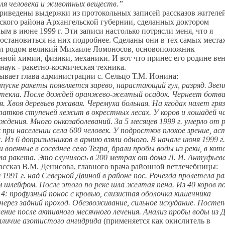
ля человека и животных веществ.”
риведены выдержки из протокольных записей рассказов жителе
ского района Архангельской губернии, сделанных доктором
м в июне 1999 г. Эти записи настолько потрясли меня, что я
остановиться на них подробнее. Сделаны они в тех самых местах
ыл родом великий Михаиле Ломоносов, основоположник
нной химии, физики, механики. И вот что принес его родине ве
 наук - ракетно-космическая техника.
ывает глава администрации с. Сельцо Т.М. Ионина:
пуске ракеты появляется зарево, нарастающий гул, разряд. Зве
стекла. После дождей оранжево-желтый осадок. Чернеет ботв
. Хвоя деревьев ржавая. Черемуха больная. На ягодах налет гряз
атков ступеней лежит в окрестных лесах. У коров и лошадей 
дения. Много онкозаболеваний. За 5 месяцев 1999 г. умерло от 
к при населении села 600 человек. У подростков плохое зрение, ас
с. Из 6 допризывников в армию взяли одного. В начале июня 1999 г.
 военные в соседнее село Тегра, брали пробы воды из реки, в ко
ла ракета. Это случилось в 200 метрах от дома Л. И. Антуфьев
ассказ В.М. Денисова, главного врача районной ветлечебницы:
1991 г. над Северной Двиной в районе пос. Рочегда пролетела р
шлейфом. После этого по реке шла желтая пена. Из 40 коров п
14: профузный понос с кровью, слизистая оболочка кишечника
через задний проход. Обезвоживание, сильное исхудание. Посте
ение после активного месячного лечения. Анализ пробы воды из 
аличие азотистого ангидрида
(применяется как окислитель в