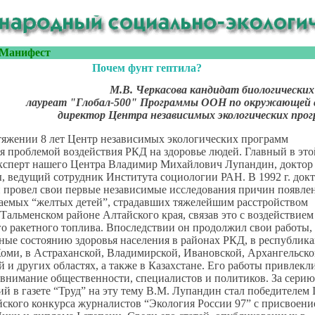
Манифест
Почем фунт гептила?
М.В. Черкасова кандидат биологических
лауреат "Глобал-500" Программы ООН по окружающей с
директор Центра независимых экологических прог
тяжении 8 лет Центр независимых экологических программ
я проблемой воздействия РКД на здоровье людей. Главный в это
 эксперт нашего Центра Владимир Михайлович Лупандин, доктор
 ведущий сотрудник Института социологии РАН. В 1992 г. док
 провел свои первые независимые исследования причин появле
ваемых “желтых детей”, страдавших тяжелейшим расстройством
 Тальменском районе Алтайского края, связав это с воздействием
о ракетного топлива. Впоследствии он продолжил свои работы,
ые состоянию здоровья населения в районах РКД, в республика
оми, в Астраханской, Владимирской, Ивановской, Архангельско
 и других областях, а также в Казахстане. Его работы привлекл
внимание общественности, специалистов и политиков. За серию
й в газете “Труд” на эту тему В.М. Лупандин стал победителем I
ского конкурса журналистов “Экология России 97” с присвоени