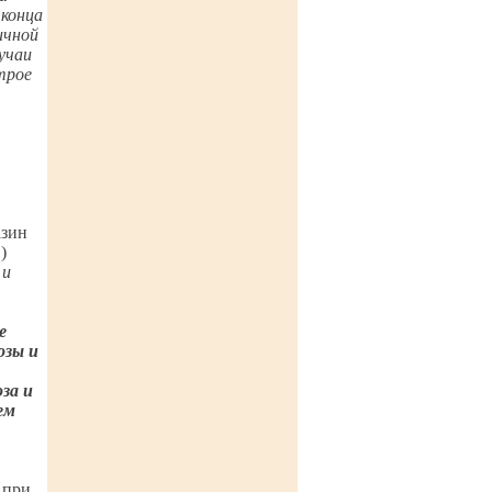
 конца
ичной
учаи
трое
азин
)
 и
е
озы и
за и
ем
 при