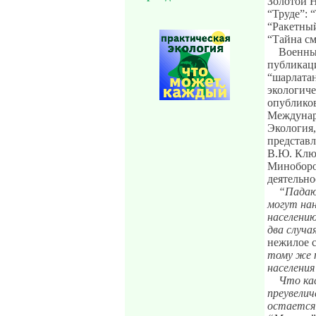
Золотой Н
“Труде”: “
“Ракетный
“Тайна см
Военные
публикаци
“шарлатан
экологиче
опублико
Междунар
Экология,
представ
В.Ю. Клю
Миноборо
деятельно
“Падаю
могут на
населению
два случа
нежилое 
тому же 
населения
Что ка
преувелич
остается