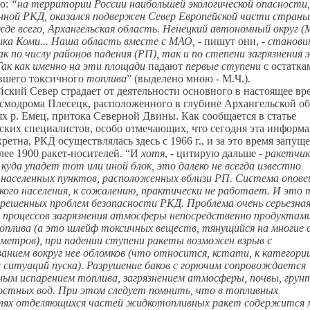
ю:
“на территории России наибольшей экологической опасности,
нной РКД, оказался подвержен Север Европейской части страны
де всего, Архангельская область. Ненецкий автономный округ 
ика Коми... Наша область вместе с МАО,
- пишут они, -
станови
ак по числу районов падения (РП), так и по степени загрязнения 
Так как именно на эти площади
падают
первые ступени
с остатка
вшего токсичного
топлива
” (выделено мною - М.Ч.).
ский Север страдает от деятельности основного в настоящее вр
смодрома Плесецк, расположенного в глубине Архангельской об
ях р. Емец, притока Северной Двины. Как сообщается в статье
ских специалистов, особо отмечающих, что сегодня эта информ
кретна, РКД осуществлялась здесь с 1966 г., и за это время запущ
лее 1900 ракет-носителей. “И
хотя
, - цитирую дальше -
ракетчи
 куда упадет тот или иной блок, это далеко не всегда известно
населенных пунктов, расположенных вблизи РП. Система опове
ого населения, к сожалению, практически не работает. И это
ерешенных проблем безопасности РКД. Проблема очень серьезная
е процессов загрязнения атмосферы непосредственно продуктам
оплива (а это шлейф токсичных веществ, тянущийся на многие 
метров), при падении ступени ракеты возможен взрыв с
анием вокруг нее обломков (что относится, кстати, к категори
ситуаций пуска). Разрушение баков с горючим сопровождается
ным испарением топлива, загрязнением атмосферы, почвы, грун
остных вод. При этом следует помнить, что в топливных
лях отделяющихся частей жидкотопливных ракет содержится 