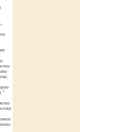
й
,
нец
нят
а
и.
часты
рака
тма,
торую
а.”
акета
оселка
пенное
Двины