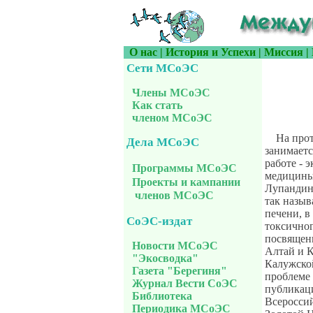
О нас
|
История и Успехи
|
Миссия
|
Сети МСоЭС
Члены МСоЭС
Как стать
членом МСоЭС
На про
Дела МСоЭС
занимаетс
работе -
Программы МСоЭС
медицины,
Проекты и кампании
Лупандин
членов МСоЭС
так назы
печени, в
СоЭС-издат
токсичног
посвященн
Новости МСоЭС
Алтай и К
"Экосводка"
Калужской
Газета "Берегиня"
проблеме 
Журнал Вести СоЭС
публикаци
Библиотека
Всероссий
Периодика МСоЭС