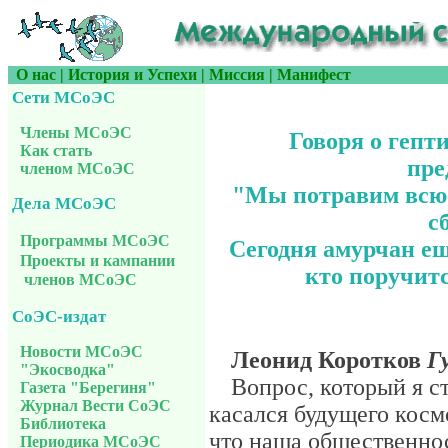
О нас
|
История и Успехи
|
Миссия
|
Манифест
Сети МСоЭС
Члены МСоЭС
Говоря о гепт
Как стать
пре
членом МСоЭС
"Мы потравим всю с
Дела МСоЭС
с
Программы МСоЭС
Сегодня амурчан еще
Проекты и кампании
кто поручитс
членов МСоЭС
СоЭС-издат
Новости МСоЭС
Леонид Коротков
Г
"Экосводка"
Вопрос, который я с
Газета "Берегиня"
Журнал Вести СоЭС
касался будущего косм
Библиотека
что наша общественно
Периодика МСоЭС