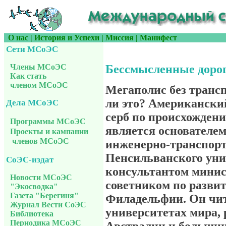
О нас
|
История и Успехи
|
Миссия
|
Манифест
Сети МСоЭС
Члены МСоЭС
Бессмысленные доро
Как стать
членом МСоЭС
Мегаполис без транс
ли это? Американски
Дела МСоЭС
серб по происхожден
Программы МСоЭС
является основателем
Проекты и кампании
членов МСоЭС
инженерно-транспорт
Пенсильванского уни
СоЭС-издат
консультантом мини
Новости МСоЭС
советником по разви
"Экосводка"
Газета "Берегиня"
Филадельфии. Он чит
Журнал Вести СоЭС
университетах мира, 
Библиотека
Периодика МСоЭС
Австралии и большин